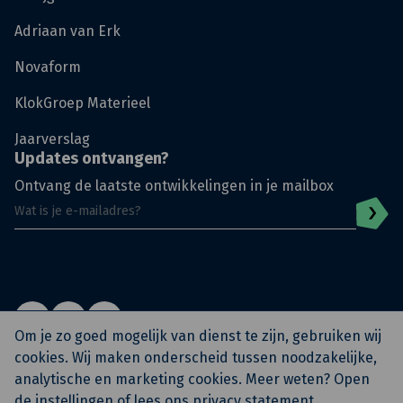
Adriaan van Erk
Novaform
KlokGroep Materieel
Jaarverslag
Updates ontvangen?
Ontvang de laatste ontwikkelingen in je mailbox
Om je zo goed mogelijk van dienst te zijn, gebruiken wij
cookies. Wij maken onderscheid tussen noodzakelijke,
analytische en marketing cookies. Meer weten? Open
© KlokGroep
Privacy Policy
Algemene voorwaarden
de
instellingen
of lees ons
privacy statement
.
Archief KlokSignaal
KAM Beleidsverklaring
Eerste werkdag