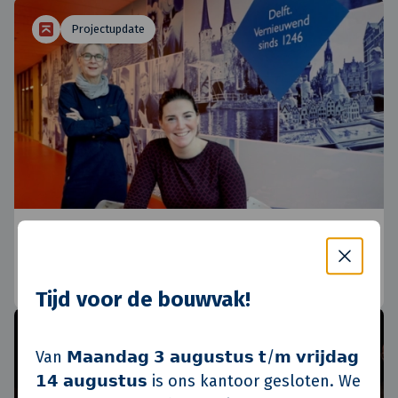
Projectupdate
Het ‘Wow-effect’ van De Staal in Delft
Veelzijdige gebiedsontwikkeling met een unieke
selectieprocedure.
Tijd voor de bouwvak!
Familiebedrijf
Van 𝗠𝗮𝗮𝗻𝗱𝗮𝗴 𝟯 𝗮𝘂𝗴𝘂𝘀𝘁𝘂𝘀 𝘁/𝗺 𝘃𝗿𝗶𝗷𝗱𝗮𝗴
𝟭𝟰 𝗮𝘂𝗴𝘂𝘀𝘁𝘂𝘀 is ons kantoor gesloten. We