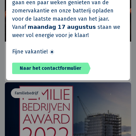
gaan een paar weken genieten van de
zomervakantie en onze batterij opladen
voor de laatste maanden van het jaar.
Vanaf 𝗺𝗮𝗮𝗻𝗱𝗮𝗴 𝟭𝟳 𝗮𝘂𝗴𝘂𝘀𝘁𝘂𝘀 staan we
weer vol energie voor je klaar!
Ton van de Klok verkozen tot Nijmeegs
Fijne vakantie! ☀️
Ondernemer van het Jaar 2018
De jury sprak haar lof uit over zijn lange-termijn-
Naar het contactformulier
visie en de focus op continuïteit.
Familiebedrijf