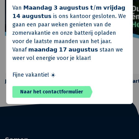
Van 𝗠𝗮𝗮𝗻𝗱𝗮𝗴 𝟯 𝗮𝘂𝗴𝘂𝘀𝘁𝘂𝘀 𝘁/𝗺 𝘃𝗿𝗶𝗷𝗱𝗮𝗴
𝟭𝟰 𝗮𝘂𝗴𝘂𝘀𝘁𝘂𝘀 is ons kantoor gesloten. We
gaan een paar weken genieten van de
zomervakantie en onze batterij opladen
voor de laatste maanden van het jaar.
Vanaf 𝗺𝗮𝗮𝗻𝗱𝗮𝗴 𝟭𝟳 𝗮𝘂𝗴𝘂𝘀𝘁𝘂𝘀 staan we
weer vol energie voor je klaar!
Fijne vakantie! ☀️
Juni 2026
Maart
Naar het contactformulier