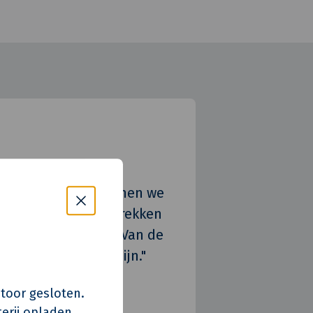
e gevestigd zijn, tonen we
met N.E.C. op te trekken
sie krijgen - naast Van de
lijk zichtbaar te zijn."
s kantoor gesloten.
erij opladen