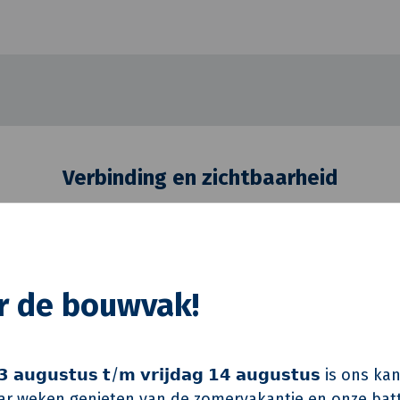
Verbinding en zichtbaarheid
t N.E.C. geven we iets terug aan de regio waar w
Nijmegen en hebben we de mogelijkheid om samen 
or de bouwvak!
ecten. Door de promotie van N.E.C naar de eredivi
ilijgers en Adriaan van Erk een platform om lande
 𝗮𝘂𝗴𝘂𝘀𝘁𝘂𝘀 𝘁/𝗺 𝘃𝗿𝗶𝗷𝗱𝗮𝗴 𝟭𝟰 𝗮𝘂𝗴𝘂𝘀𝘁𝘂𝘀 is on
r weken genieten van de zomervakantie en onze batt