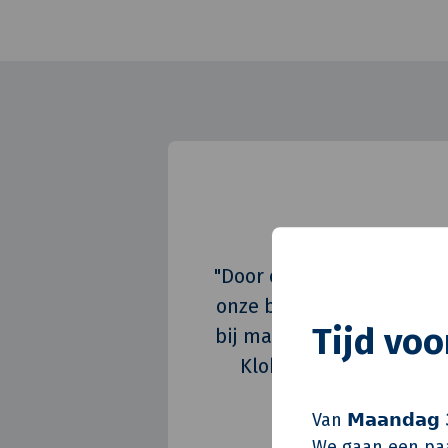
"Door ons te verbinden me
onze betrokkenheid bij 
Tijd vo
bij maatschappelijke proj
Klok - ook Novaform, He
Van 𝗠𝗮𝗮𝗻𝗱𝗮𝗴 
We gaan een paa