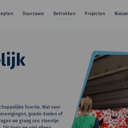
cepten
Duurzaam
Betrokken
Projecten
Nieuw
ijk
happelijke functie. Wat voor
 verenigingen, goede doelen of
dragen we graag ons steentje
. Dit doen we niet alleen