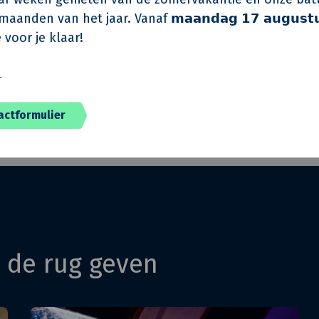
aanden van het jaar. Vanaf 𝗺𝗮𝗮𝗻𝗱𝗮𝗴 𝟭𝟳 𝗮𝘂𝗴𝘂𝘀𝘁
 voor je klaar!
Harold van Rooijen
Directielid KlokGroep
️
actformulier
n de rug geven