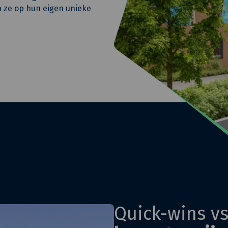
n ze op hun eigen unieke
Quick-wins v