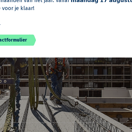
aanden van het jaar. Vanaf 𝗺𝗮𝗮𝗻𝗱𝗮𝗴 𝟭𝟳 𝗮𝘂𝗴𝘂𝘀𝘁
 voor je klaar!
️
actformulier