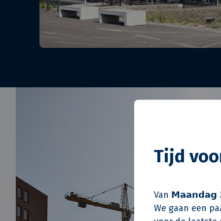
Tijd vo
Van 𝗠𝗮𝗮𝗻𝗱𝗮𝗴 
We gaan een paa