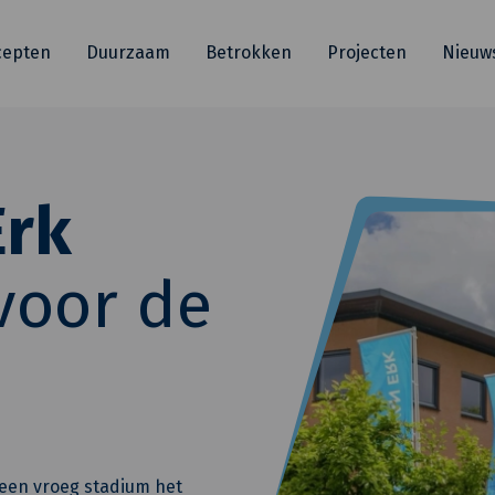
cepten
Duurzaam
Betrokken
Projecten
Nieuw
Erk
voor de
 een vroeg stadium het