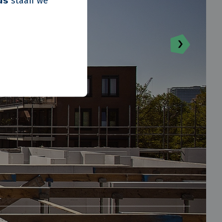
𝘂𝘀 staan we