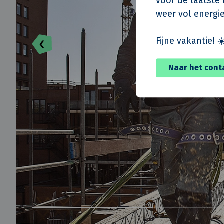
voor de laatste m
weer vol energie
Fijne vakantie! ☀
Naar het cont