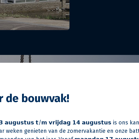
or de bouwvak!
 𝗮𝘂𝗴𝘂𝘀𝘁𝘂𝘀 𝘁/𝗺 𝘃𝗿𝗶𝗷𝗱𝗮𝗴 𝟭𝟰 𝗮𝘂𝗴𝘂𝘀𝘁𝘂𝘀 is on
r weken genieten van de zomervakantie en onze batt