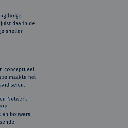
angdurige
juist daarin de
je sneller
an conceptueel
atie maakte het
aardiseren.
 en Netwerk
eze
s en bouwers
ssende