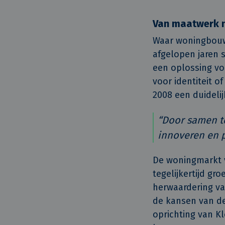
Van maatwerk n
Waar woningbouw v
afgelopen jaren 
een oplossing vo
voor identiteit o
2008 een duideli
“Door samen te 
innoveren en p
De woningmarkt v
tegelijkertijd g
herwaardering va
de kansen van de
oprichting van K