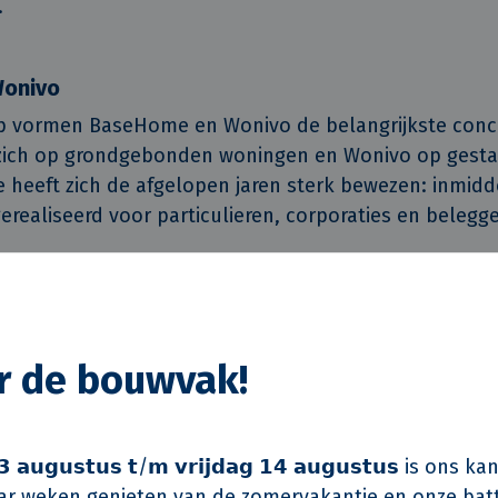
.
onivo
p vormen BaseHome en Wonivo de belangrijkste conc
zich op grondgebonden woningen en Wonivo op gest
heeft zich de afgelopen jaren sterk bewezen: inmidde
realiseerd voor particulieren, corporaties en belegge
loopt efficiënter, de kwaliteit wordt voorspelbaar
men af. Bovendien leren we door vaste samenwer
van elkaar.
or de bouwvak!
en continu doorontwikkeld op thema’s als energiepr
imaatadaptatie en natuurinclusiviteit. Ook Wonivo groei
en inmiddels vrijwel alle gangbare woningtypologieë
 𝗮𝘂𝗴𝘂𝘀𝘁𝘂𝘀 𝘁/𝗺 𝘃𝗿𝗶𝗷𝗱𝗮𝗴 𝟭𝟰 𝗮𝘂𝗴𝘂𝘀𝘁𝘂𝘀 is on
orden gerealiseerd. Daarnaast werkt KlokGroep aan
r weken genieten van de zomervakantie en onze batt