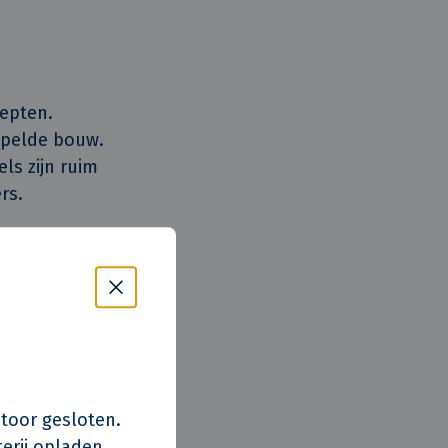
epten.
apelde bouw.
ls zijn ruim
rs.
der en
kingen
estaties,
t snel door. Met
n tot zeven
s kantoor gesloten.
 een speciale
erij opladen