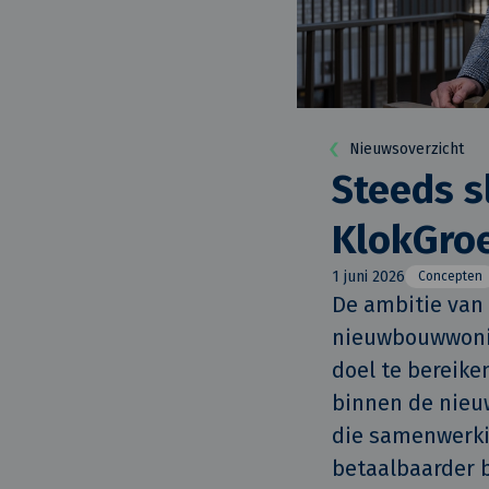
Nieuwsoverzicht
Steeds s
KlokGro
1 juni 2026
Concepten
De ambitie van K
nieuwbouwwonin
doel te bereike
binnen de nieuw
die samenwerkin
betaalbaarder 