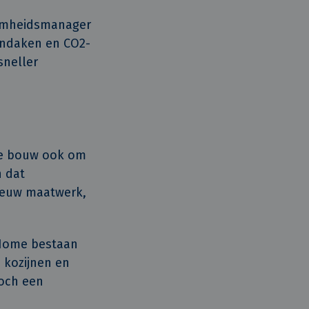
aamheidsmanager
endaken en CO2-
sneller
le bouw ook om
 dat
ieuw maatwerk,
eHome bestaan
 kozijnen en
toch een