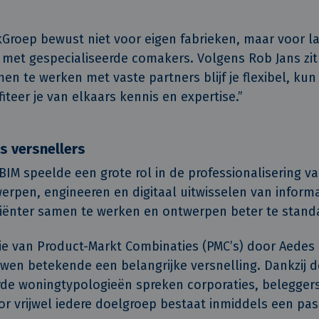
kGroep bewust niet voor eigen fabrieken, maar voor l
et gespecialiseerde comakers. Volgens Rob Jans zit 
en te werken met vaste partners blijf je flexibel, kun 
iteer je van elkaars kennis en expertise.”
s versnellers
IM speelde een grote rol in de professionalisering v
rpen, engineeren en digitaal uitwisselen van inform
ciënter samen te werken en ontwerpen beter te stand
ie van Product-Markt Combinaties (PMC’s) door Aedes
en betekende een belangrijke versnelling. Dankzij d
de woningtypologieën spreken corporaties, belegger
oor vrijwel iedere doelgroep bestaat inmiddels een pa