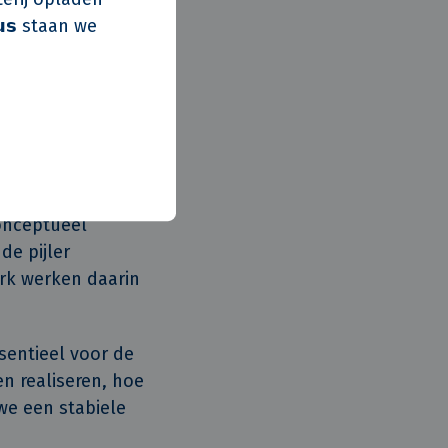
𝘂𝘀 staan we
roces verloopt
f. Bovendien
conceptueel
de pijler
Erk werken daarin
sentieel voor de
n realiseren, hoe
we een stabiele