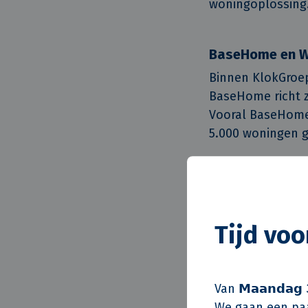
woningoplossing
BaseHome en W
Binnen KlokGroe
BaseHome richt 
Vooral BaseHome 
5.000 woningen ge
Het proces ver
faalkosten ne
steeds sneller 
Tijd vo
De woningen word
circulariteit, kl
het concept kunn
Van 𝗠𝗮𝗮𝗻𝗱𝗮𝗴 
woonlagen hoog w
We gaan een paa