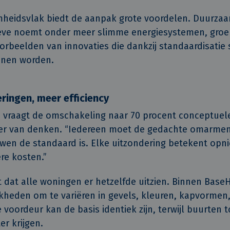
heidsvlak biedt de aanpak grote voordelen. Duurz
Kleve noemt onder meer slimme energiesystemen, gro
orbeelden van innovaties die dankzij standaardisatie 
nen worden.
ringen, meer efficiency
s vraagt de omschakeling naar 70 procent conceptue
er van denken. “Iedereen moet de gedachte omarmen
en de standaard is. Elke uitzondering betekent opn
ere kosten.”
t dat alle woningen er hetzelfde uitzien. Binnen Bas
jkheden om te variëren in gevels, kleuren, kapvormen,
e voordeur kan de basis identiek zijn, terwijl buurten 
er krijgen.