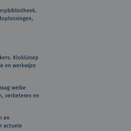
erpbibliotheek.
doplossingen,
kers. KlokGroep
ie en werkwijze
vraag welke
n, verbeteren en
n en
r actuele