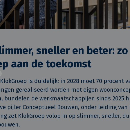
limmer, sneller en beter: z
ep aan de toekomst
lokGroep is duidelijk: in 2028 moet 70 procent va
gen gerealiseerd worden met eigen woonconcep
n, bundelen de werkmaatschappijen sinds 2025 h
e pijler Conceptueel Bouwen, onder leiding van R
g zet KlokGroep volop in op slimmer, sneller, du
bouwen.