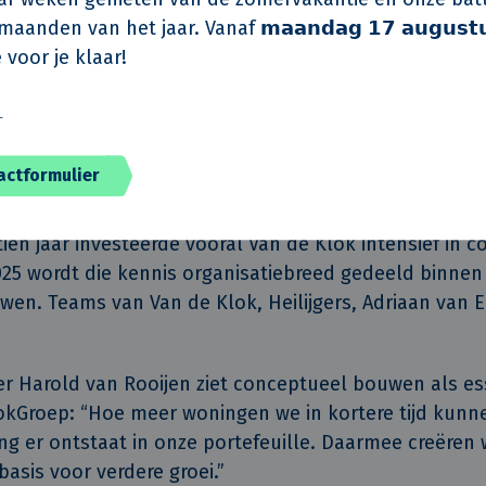
aanden van het jaar. Vanaf 𝗺𝗮𝗮𝗻𝗱𝗮𝗴 𝟭𝟳 𝗮𝘂𝗴𝘂𝘀𝘁
 voor je klaar!
 biedt conceptueel bouwen vooral voordelen. “Het p
kwaliteit wordt voorspelbaarder en faalkosten nemen a
️
ste samenwerkingen steeds sneller van elkaar.”
actformulier
len binnen KlokGroep
tien jaar investeerde vooral Van de Klok intensief in 
25 wordt die kennis organisatiebreed gedeeld binnen 
en. Teams van Van de Klok, Heilijgers, Adriaan van 
er Harold van Rooijen ziet conceptueel bouwen als es
kGroep: “Hoe meer woningen we in kortere tijd kunne
g er ontstaat in onze portefeuille. Daarmee creëren 
asis voor verdere groei.”