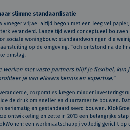
aar slimme standaardisatie
roeger vrijwel altijd begon met een leeg vel papier, 
sterk veranderd. Lange tijd werd conceptueel bouwen 
or sociale woningbouw: standaardwoningen die wein
f aansluiting op de omgeving. Toch ontstond na de fina
jke omslag.
werken met vaste partners blijf je flexibel, kun j
rofiteer je van elkaars kennis en expertise.”
eranderde, corporaties kregen minder investeringsr
roeide de druk om sneller en duurzamer te bouwen. Dat
n seriematig en gestandaardiseerd bouwen. KlokGroep
ze ontwikkeling en zette in 2013 een belangrijke stap
lokWonen: een werkmaatschappij volledig gericht op