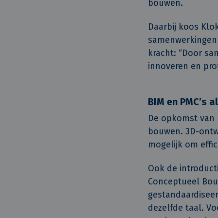
bouwen.
Daarbij koos Klo
samenwerkingen m
kracht: “Door sam
innoveren en prof
BIM en PMC’s al
De opkomst van B
bouwen. 3D-ontwe
mogelijk om effi
Ook de introduct
Conceptueel Bouw
gestandaardiseer
dezelfde taal. V