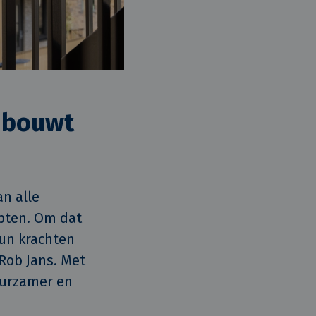
o bouwt
n alle 
ten. Om dat 
un krachten 
ob Jans. Met 
urzamer en 