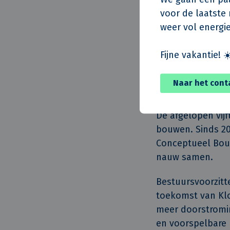
zorgvariant.
voor de laatste m
weer vol energie
Volgens Rob Jans
efficiënter, de 
Fijne vakantie! ☀
leren we door va
Naar het cont
Krachten bunde
De afgelopen vijf
bouwen. Sinds 20
Conceptueel Bouw
nauw samen.
Bestuursvoorzitt
toekomst van Klo
meer doorstromin
en voorspelbare b