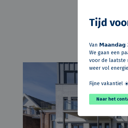
een duurzaam wo
samenwerking met
Tijd vo
een rustige tuin
collectieve binn
geven.”
Van 𝗠𝗮𝗮𝗻𝗱𝗮𝗴 
We gaan een paa
voor de laatste m
weer vol energie
Fijne vakantie! ☀
Naar het cont