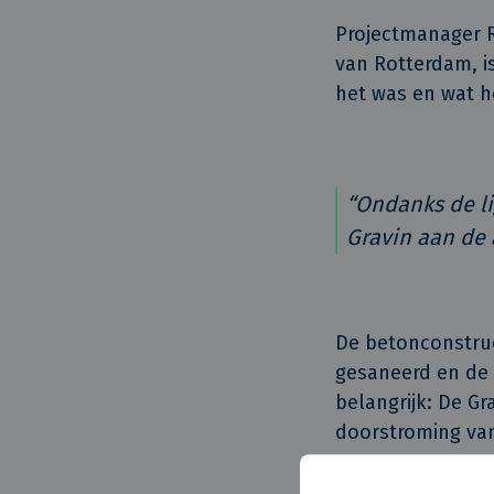
Projectmanager 
van Rotterdam, is
het was en wat he
“Ondanks de li
Gravin aan de 
De betonconstruc
gesaneerd en de 
belangrijk: De Gr
doorstroming van
Ramon: “Door sl