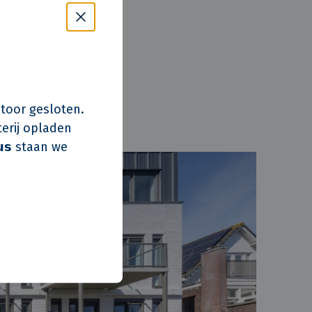
t in
 de achterzijde
ooi, het is een
lf invulling
s kantoor gesloten.
erij opladen
𝘂𝘀 staan we