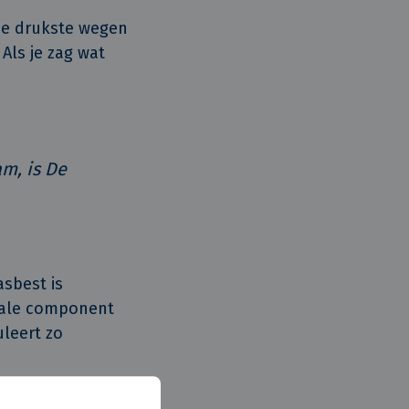
de drukste wegen
Als je zag wat
m, is De
asbest is
ciale component
uleert zo
antoorgebouw tot