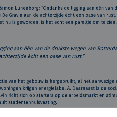
Ramon Lunenborg: “Ondanks de ligging aan één van 
 De Gravin aan de achterzijde écht een oase van rust. 
t nu is geworden, is het echt een pareltje om te zien.
gging aan één van de drukste wegen van Rotterda
achterzijde écht een oase van rust."
tie van het gebouw is hergebruikt, al het aanwezige 
woningen krijgen energielabel A. Daarnaast is de so
avin richt zich op starters op de arbeidsmarkt en stim
uit studentenhuisvesting.
imme ingrepen transformeerden we het verouderde k