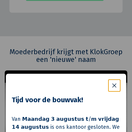
Moederbedrijf krijgt met KlokGroep
een 'nieuwe' naam
Tijd voor de bouwvak!
Van 𝗠𝗮𝗮𝗻𝗱𝗮𝗴 𝟯 𝗮𝘂𝗴𝘂𝘀𝘁𝘂𝘀 𝘁/𝗺 𝘃𝗿𝗶𝗷𝗱𝗮𝗴
𝟭𝟰 𝗮𝘂𝗴𝘂𝘀𝘁𝘂𝘀 is ons kantoor gesloten. We