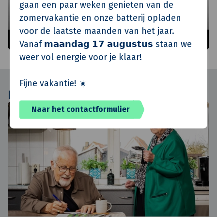
gaan een paar weken genieten van de
zomervakantie en onze batterij opladen
voor de laatste maanden van het jaar.
Vanaf 𝗺𝗮𝗮𝗻𝗱𝗮𝗴 𝟭𝟳 𝗮𝘂𝗴𝘂𝘀𝘁𝘂𝘀 staan we
weer vol energie voor je klaar!
Fijne vakantie! ☀️
Laatste
Kloknieuws
Naar het contactformulier
Projectupdate