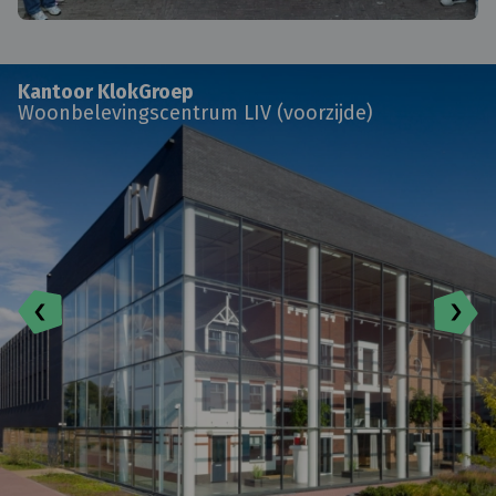
Kantoor KlokGroep
Woonbelevingscentrum LIV (voorzijde)