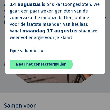
𝟭𝟰 𝗮𝘂𝗴𝘂𝘀𝘁𝘂𝘀 is ons kantoor gesloten. We
een heel andere manier leert kennen. Behalve de
vrijdagmiddagborrel en de jaarlijkse bouwvakbarbecue
gaan een paar weken genieten van de
organiseren we ook uitjes met de personeelsvereniging,
zomervakantie en onze batterij opladen
het kerstfeest en een sinterklaasmiddag.
voor de laatste maanden van het jaar.
Vanaf 𝗺𝗮𝗮𝗻𝗱𝗮𝗴 𝟭𝟳 𝗮𝘂𝗴𝘂𝘀𝘁𝘂𝘀 staan we
weer vol energie voor je klaar!
Fijne vakantie! ☀️
Naar het contactformulier
Samen voor