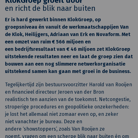
KlokGroep groeit door
en richt de blik naar buiten
Er is hard gewerkt binnen KlokGroep, op
groepsniveau én vanuit de werkmaatschappijen Van
de Klok, Heilijgers, Adriaan van Erk en Novaform. Met
een omzet van ruim € 566 miljoen en
een bedrijfsresultaat van € 46 miljoen zet KlokGroep
uitstekende resultaten neer en laat de groep zien dat
bouwen aan een nog slimmere netwerkorganisatie
uitstekend samen kan gaan met groei in de business.
Tegelijkertijd zijn bestuursvoorzitter Harold van Rooijen
en financieel directeur Jeroen van der Bron
realistisch ten aanzien van de toekomst. Netcongestie,
stroperige procedures en geopolitieke onzekerheden:
je lost het allemaal niet zomaar even op, en zeker
niet vanachter je bureau. Deze en
andere ‘showstoppers’, zoals Van Rooijen ze
noemt, vragen om een scherpe blik naar buiten én om