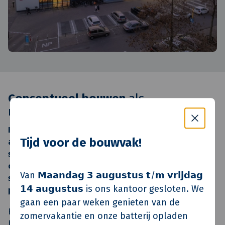
Conceptueel bouwen
als
nieuwe standaard
KlokGroep zet vol in op conceptueel bouwen als
Tijd voor de bouwvak!
antwoord op de vraag naar meer betaalbare en
snellere woningbouw. Via de eigen
concepten BaseHome en Wonivo kan KlokGroep
Van 𝗠𝗮𝗮𝗻𝗱𝗮𝗴 𝟯 𝗮𝘂𝗴𝘂𝘀𝘁𝘂𝘀 𝘁/𝗺 𝘃𝗿𝗶𝗷𝗱𝗮𝗴
sneller, betaalbaarder en duurzamer bouwen - voor
𝟭𝟰 𝗮𝘂𝗴𝘂𝘀𝘁𝘂𝘀 is ons kantoor gesloten. We
particulieren, corporaties en beleggers.
gaan een paar weken genieten van de
Harold van Rooijen: "Hoe meer aantallen we maken en
zomervakantie en onze batterij opladen
hoe korter de doorlooptijden, hoe meer doorstroming