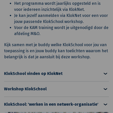
Het programma wordt jaarlijks opgesteld en is
voor iedereen inzichtelijk via KlokNet.
Je kan jezelf aanmelden via KlokNet voor een voor
jouw passende KlokSchool workshop.
Voor de KAM training wordt je uitgenodigd door de
afdeling M&O.
Kijk samen met je buddy welke KlokSchool voor jou van
toepassing is en jouw buddy kan toelichten waarom het
belangrijk is dat je aansluit bij deze workshop.
KlokSchool vinden op KlokNet
Hoe kun je KlokSchool vinden op KlokNet en je
aanmelden voor een workshop?
Workshop KlokSchool
Hoe kun je je aanmelden voor een workshop bij
Open KlokNet
KlokSchool?
Begin door in te loggen op KlokNet, het interne
KlokSchool: 'werken in een netwerk-organisatie'
platform voor medewerkers.
De KlokSchool 'werken in een netwerk-organisatie' is
Navigeer naar het kopje
KlokSchool