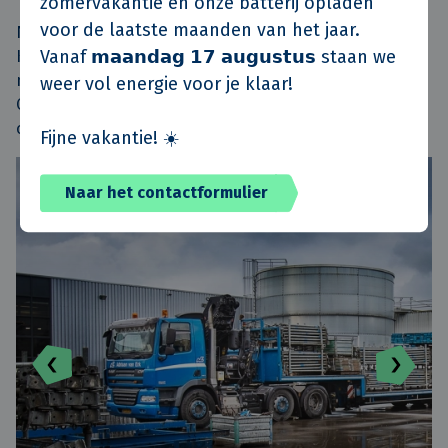
zomervakantie en onze batterij opladen
voor de laatste maanden van het jaar.
Naast LIV kunnen medewerkers van
Vanaf 𝗺𝗮𝗮𝗻𝗱𝗮𝗴 𝟭𝟳 𝗮𝘂𝗴𝘂𝘀𝘁𝘂𝘀 staan we
KlokGroep en Van de Klok ook de
materieeldienst van Van de Klok in
weer vol energie voor je klaar!
Cuijk bezoeken, neem hiervoor contact
op met
Patrick Saris
.
Fijne vakantie! ☀️
De materieeldienst bij Adriaan van Erk
Naar het contactformulier