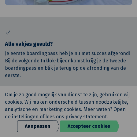
Alle vakjes gevuld?
Je eerste boardingpass heb je nu met succes afgerond!
Bij de volgende Inklok-bijeenkomst krijg je de tweede
boardingpass en blik je terug op de afronding van de
eerste.
Om je zo goed mogelijk van dienst te zijn, gebruiken wij
Heb je vragen of opmerkingen?
cookies. Wij maken onderscheid tussen noodzakelijke,
analytische en marketing cookies. Meer weten? Open
Heb je vragen gedurende je onboarding proces en staat
de
instellingen
of lees ons
privacy statement
.
de uitleg hier niet of onduidelijk. Stel je vraag en geef
feedback, zodat wij het kunnen aanpassen. Je buddy
Aanpassen
Accepteer cookies
kan je helpen met het beantwoorden van je vragen.