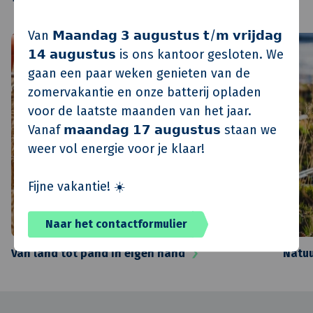
Van 𝗠𝗮𝗮𝗻𝗱𝗮𝗴 𝟯 𝗮𝘂𝗴𝘂𝘀𝘁𝘂𝘀 𝘁/𝗺 𝘃𝗿𝗶𝗷𝗱𝗮𝗴
𝟭𝟰 𝗮𝘂𝗴𝘂𝘀𝘁𝘂𝘀 is ons kantoor gesloten. We
gaan een paar weken genieten van de
zomervakantie en onze batterij opladen
voor de laatste maanden van het jaar.
Vanaf 𝗺𝗮𝗮𝗻𝗱𝗮𝗴 𝟭𝟳 𝗮𝘂𝗴𝘂𝘀𝘁𝘂𝘀 staan we
weer vol energie voor je klaar!
Fijne vakantie! ☀️
Naar het contactformulier
Van land tot pand in eigen hand
Natuu