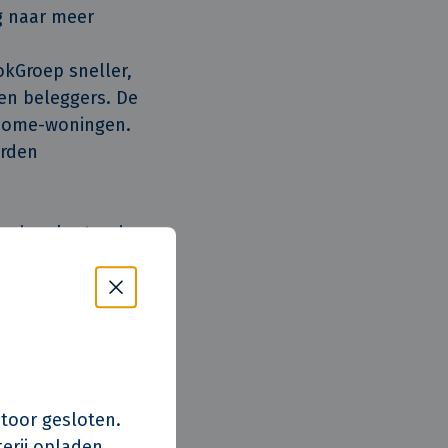
g naar meer
kGroep sneller,
en beleggers. De
eHome-woningen.
orden
n hoe korter de
 Dat is waar we
rganisatie biedt
vakmanschap, op
organisatie voor
aar volledig
s kantoor gesloten.
erij opladen