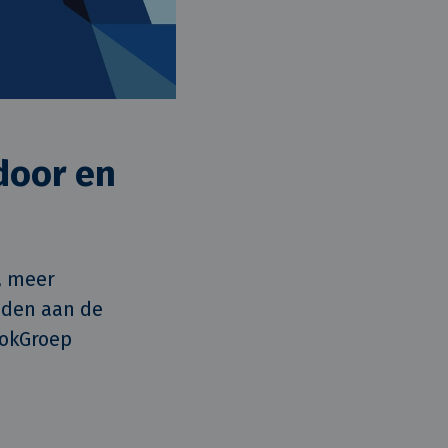
door en
 meer 
den aan de 
okGroep 