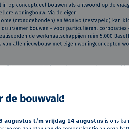
l in op conceptueel bouwen als antwoord op de vraa
ellere woningbouw. Via de eigen
ome (grondgebonden) en Wonivo (gestapeld) kan Klo
 duurzamer bouwen - voor particulieren, corporaties 
 realiseerden de werkmaatschappijen ruim 5.000 Bas
% van alle nieuwbouw met eigen woningconcepten w
en: "Hoe meer aantallen er kunnen worden gemaakt e
hoe meer doorstroming er ontstaat in de portefeuille.
 ambitie vraagt ook om de juiste mensen. De netwerko
ruimte om alle kanten op te groeien, op inhoud en 
or de bouwvak!
eiten of allebei, met evenveel waardering vanuit de 
ten’. Het functiehuis van KlokGroep is het afgelopen j
 gelijke waardering.
 𝗮𝘂𝗴𝘂𝘀𝘁𝘂𝘀 𝘁/𝗺 𝘃𝗿𝗶𝗷𝗱𝗮𝗴 𝟭𝟰 𝗮𝘂𝗴𝘂𝘀𝘁𝘂𝘀 is on
r weken genieten van de zomervakantie en onze batt