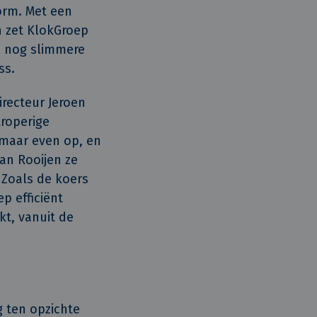
orm. Met een
n zet KlokGroep
n nog slimmere
ss.
irecteur Jeroen
troperige
omaar even op, en
Van Rooijen ze
 Zoals de koers
p efficiënt
kt, vanuit de
g ten opzichte