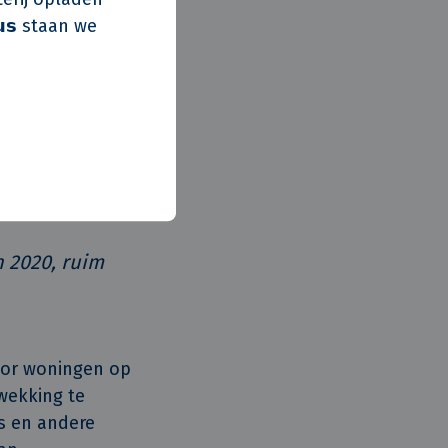
𝘂𝘀 staan we
 het eerst een
PI’s en een
 om nu inzicht te
menleving.
e CO₂-uitstoot in
efjaar
ichtbaar.
n 2020, ruim
oor woningen op
wekking te
s en andere