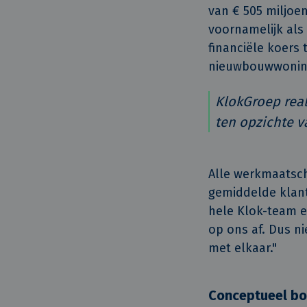
van € 505 miljoen
voornamelijk als
financiële koers
nieuwbouwwonin
KlokGroep real
ten opzichte v
Alle werkmaatsc
gemiddelde klant
hele Klok-team en
op ons af. Dus ni
met elkaar."
Conceptueel bo