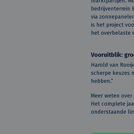
marktpartijen. M
bedrijventerrein 
via zonnepanelen
is het project vo
het overbelaste e
Vooruitblik: gr
Harold van Rooij
scherpe keuzes m
hebben.”
Meer weten over 
Het complete jaar
onderstaande lin