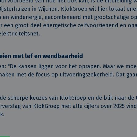
ooi voorbeeld van hoe het óók kan, is de uitbreiding 
Bijsterhuizen in Wijchen. KlokGroep wil hier lokaal e
 en windenergie, gecombineerd met grootschalige opsl
or een groot deel energetische zelfvoorzienend en on
lektriciteitsnet.
oeien met lef en wendbaarheid
en: "De kansen liggen voor het oprapen. Maar we moe
aken met de focus op uitvoeringszekerheid. Dat gaa
de scherpe keuzes van KlokGroep en de blik naar de
verslag van KlokGroep met alle cijfers over 2025 vind 
k.