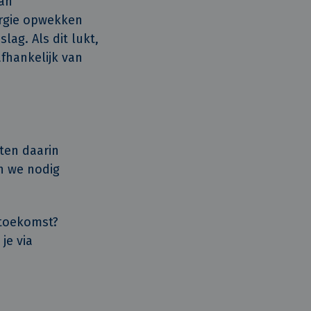
van
nergie opwekken
ag. Als dit lukt,
afhankelijk van
ten daarin
n we nodig
 toekomst?
je via