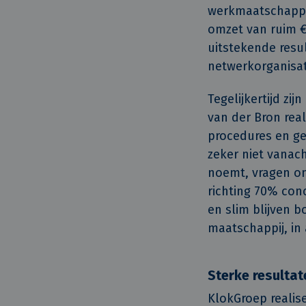
werkmaatschappij
omzet van ruim €
uitstekende resu
netwerkorganisat
Tegelijkertijd zi
van der Bron rea
procedures en ge
zeker niet vanach
noemt, vragen om
richting 70% con
en slim blijven 
maatschappij, i
Sterke resultat
KlokGroep realise