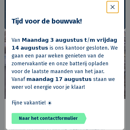
Ieder kwartaal sturen wij een nieuwsbrief
Tijd voor de bouwvak!
Van 𝗠𝗮𝗮𝗻𝗱𝗮𝗴 𝟯 𝗮𝘂𝗴𝘂𝘀𝘁𝘂𝘀 𝘁/𝗺 𝘃𝗿𝗶𝗷𝗱𝗮𝗴
Projectupdate
𝟭𝟰 𝗮𝘂𝗴𝘂𝘀𝘁𝘂𝘀 is ons kantoor gesloten. We
gaan een paar weken genieten van de
zomervakantie en onze batterij opladen
voor de laatste maanden van het jaar.
Vanaf 𝗺𝗮𝗮𝗻𝗱𝗮𝗴 𝟭𝟳 𝗮𝘂𝗴𝘂𝘀𝘁𝘂𝘀 staan we
weer vol energie voor je klaar!
Fijne vakantie! ☀️
Hoogvliet en Gamma openen in
monumentale bloemenveiling Utrecht
Naar het contactformulier
19 juni 2025 - De nieuwe Hoogvliet supermarkt en
Gamma bouwmarkt aan de Steenovenweg in