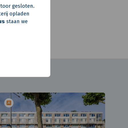
s kantoor gesloten.
erij opladen
𝘂𝘀 staan we