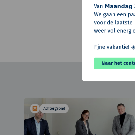
Constructeur
Van 𝗠𝗮𝗮𝗻𝗱𝗮𝗴 
Installatie-advis
We gaan een paa
voor de laatste m
Realisatie
weer vol energie
Oplevering
Fijne vakantie! ☀
Naar het cont
Achtergrond