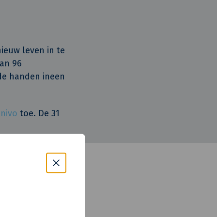
ieuw leven in te
an 96
de handen ineen
nivo
toe. De 31