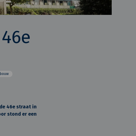
 46e
wbouw
e 46e straat in
or stond er een