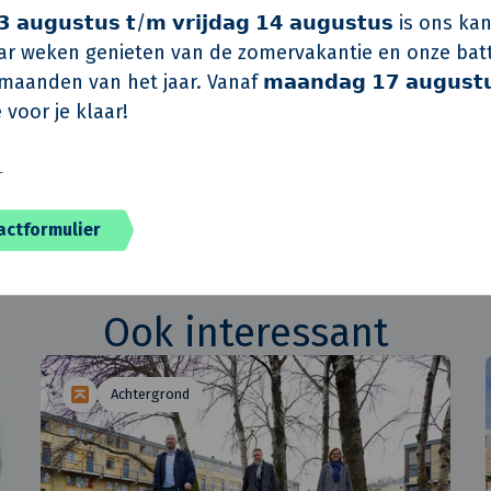
Vericon
 𝗮𝘂𝗴𝘂𝘀𝘁𝘂𝘀 𝘁/𝗺 𝘃𝗿𝗶𝗷𝗱𝗮𝗴 𝟭𝟰 𝗮𝘂𝗴𝘂𝘀𝘁𝘂𝘀 is on
eur
ABT
r weken genieten van de zomervakantie en onze batt
aanden van het jaar. Vanaf 𝗺𝗮𝗮𝗻𝗱𝗮𝗴 𝟭𝟳 𝗮𝘂𝗴𝘂𝘀𝘁
Van de Klok
 voor je klaar!
Q2 - 2024
️
actformulier
Ook interessant
Achtergrond