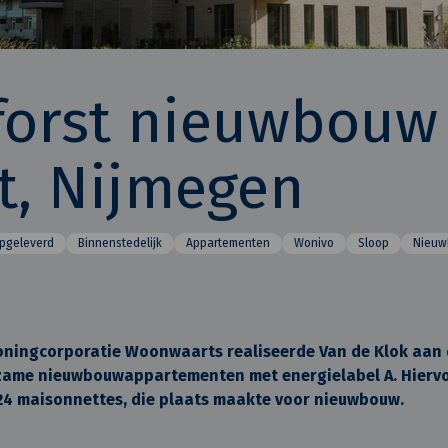
forst nieuwbouw
t, Nijmegen
pgeleverd
Binnenstedelijk
Appartementen
Wonivo
Sloop
Nieu
oningcorporatie Woonwaarts realiseerde Van de Klok aan d
rzame nieuwbouwappartementen met energielabel A. Hiervo
 maisonnettes, die plaats maakte voor nieuwbouw.