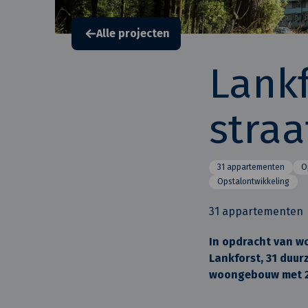
Alle projecten
Lank
straa
31 appartementen
O
Opstalontwikkeling
31 appartementen
In opdracht van w
Lankforst, 31 duu
woongebouw met 24