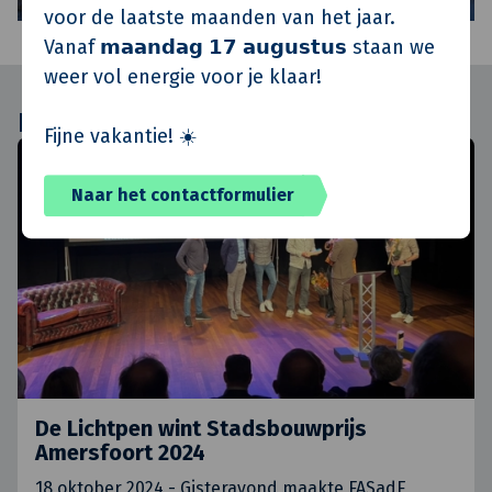
voor de laatste maanden van het jaar.
Vanaf 𝗺𝗮𝗮𝗻𝗱𝗮𝗴 𝟭𝟳 𝗮𝘂𝗴𝘂𝘀𝘁𝘂𝘀 staan we
weer vol energie voor je klaar!
Nieuwsberichten
Fijne vakantie! ☀️
Nieuws
Naar het contactformulier
De Lichtpen wint Stadsbouwprijs
Amersfoort 2024
18 oktober 2024 - Gisteravond maakte FASadE