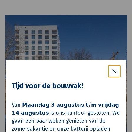
Tijd voor de bouwvak!
Van 𝗠𝗮𝗮𝗻𝗱𝗮𝗴 𝟯 𝗮𝘂𝗴𝘂𝘀𝘁𝘂𝘀 𝘁/𝗺 𝘃𝗿𝗶𝗷𝗱𝗮𝗴
𝟭𝟰 𝗮𝘂𝗴𝘂𝘀𝘁𝘂𝘀 is ons kantoor gesloten. We
gaan een paar weken genieten van de
zomervakantie en onze batterij opladen