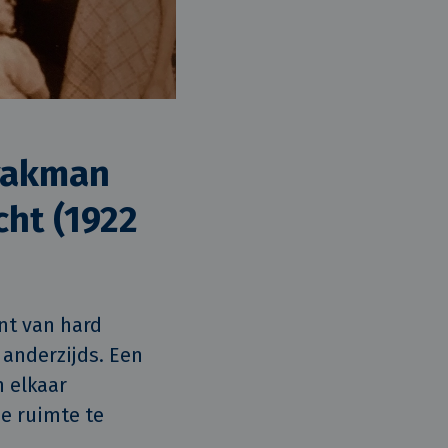
 vakman
cht (1922
t van hard 
anderzijds. Een 
 elkaar 
e ruimte te 