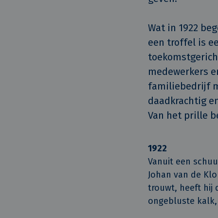
Wat in 1922 be
een troffel is e
toekomstgericht
medewerkers en 
familiebedrijf m
daadkrachtig en 
Van het prille b
1922
Vanuit een schuur
Johan van de Klok
trouwt, heeft hi
ongebluste kalk,