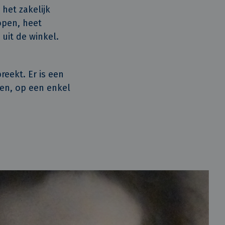
het zakelijk
open, heet
uit de winkel.
reekt. Er is een
gen, op een enkel