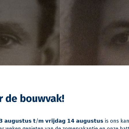
or de bouwvak!
 𝗮𝘂𝗴𝘂𝘀𝘁𝘂𝘀 𝘁/𝗺 𝘃𝗿𝗶𝗷𝗱𝗮𝗴 𝟭𝟰 𝗮𝘂𝗴𝘂𝘀𝘁𝘂𝘀 is on
r weken genieten van de zomervakantie en onze batt