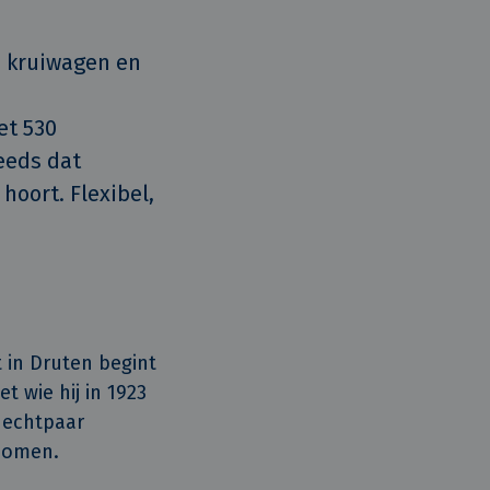
 kruiwagen en 
t 530 
eds dat 
oort. Flexibel, 
t in Druten begint
 wie hij in 1923
 echtpaar
enomen.