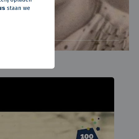
𝘂𝘀 staan we