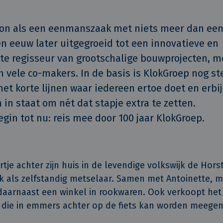
gon als een eenmanszaak met niets meer dan een
en eeuw later uitgegroeid tot een innovatieve en 
e regisseur van grootschalige bouwprojecten, me
vele co-makers. In de basis is KlokGroep nog ste
et korte lijnen waar iedereen ertoe doet en erbij h
in staat om nét dat stapje extra te zetten.  

egin tot nu: reis mee door 100 jaar KlokGroep. 
tje achter zijn huis in de levendige volkswijk de Hors
 als zelfstandig metselaar. Samen met Antoinette, met
j daarnaast een winkel in rookwaren. Ook verkoopt het
 die in emmers achter op de fiets kan worden meeg