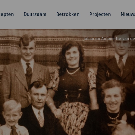
cepten
Duurzaam
Betrokken
Projecten
Nieuw
Johan en Antoinette van d