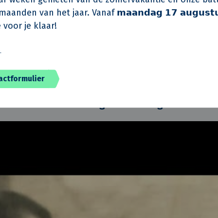
aanden van het jaar. Vanaf 𝗺𝗮𝗮𝗻𝗱𝗮𝗴 𝟭𝟳 𝗮𝘂𝗴𝘂𝘀𝘁
 voor je klaar!
️
actformulier
De Klok terug: hoe het begon