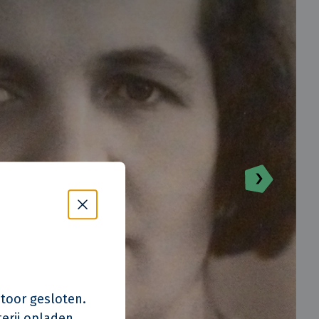
s kantoor gesloten.
erij opladen