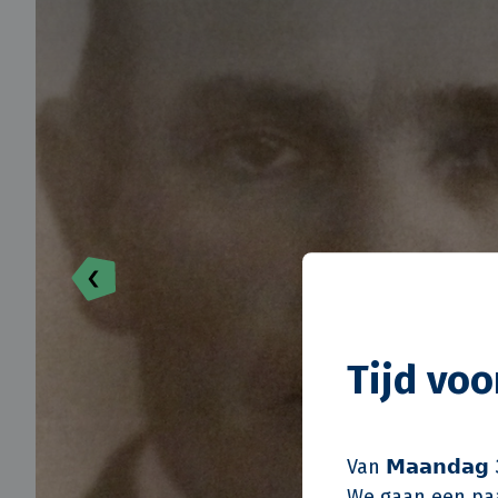
Tijd vo
Van 𝗠𝗮𝗮𝗻𝗱𝗮𝗴 
We gaan een paa