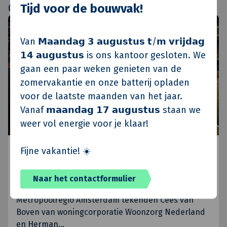
Gerelateerde artikelen
Tijd voor de bouwvak!
Zorg
Van 𝗠𝗮𝗮𝗻𝗱𝗮𝗴 𝟯 𝗮𝘂𝗴𝘂𝘀𝘁𝘂𝘀 𝘁/𝗺 𝘃𝗿𝗶𝗷𝗱𝗮𝗴
𝟭𝟰 𝗮𝘂𝗴𝘂𝘀𝘁𝘂𝘀 is ons kantoor gesloten. We
gaan een paar weken genieten van de
zomervakantie en onze batterij opladen
voor de laatste maanden van het jaar.
Vanaf 𝗺𝗮𝗮𝗻𝗱𝗮𝗴 𝟭𝟳 𝗮𝘂𝗴𝘂𝘀𝘁𝘂𝘀 staan we
weer vol energie voor je klaar!
Woonzorg Nederland en Heilijgers
Fijne vakantie! ☀️
tekenen voor 284 woningen met
zorgfuncties voor senioren
Naar het contactformulier
13 juni 2024 - Op de PROVADA-stand van de
Metropoolregio Amsterdam tekenden Cees van
Boven van woningcorporatie Woonzorg Nederland
en Herman
…