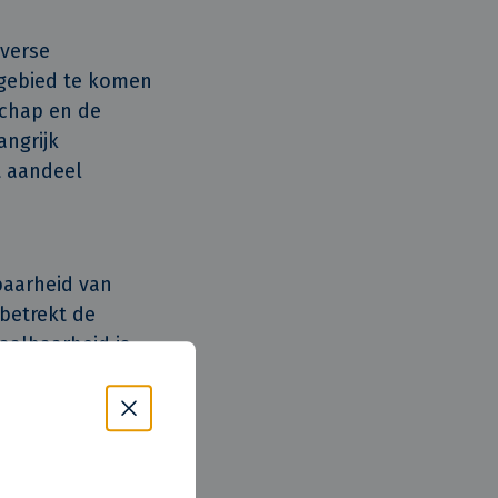
iverse
 gebied te komen
schap en de
angrijk
t aandeel
baarheid van
betrekt de
aalbaarheid is
de planologische
26.
lijk maken. In