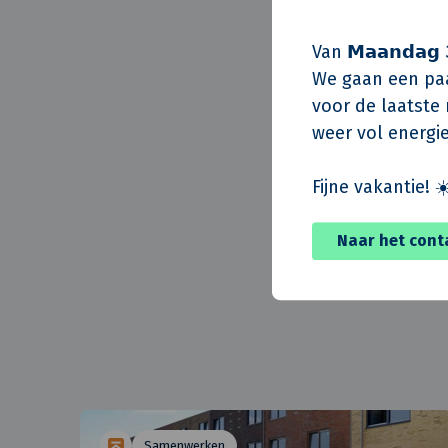
de Omgevingsvis
mogelijke locati
Van 𝗠𝗮𝗮𝗻𝗱𝗮𝗴 
Woondeal.
We gaan een paa
voor de laatste m
Het gebied Zuuke
weer vol energie
bestaande woonwi
Fijne vakantie! ☀
Nieuwsoverzicht
Naar het cont
Samenwerken