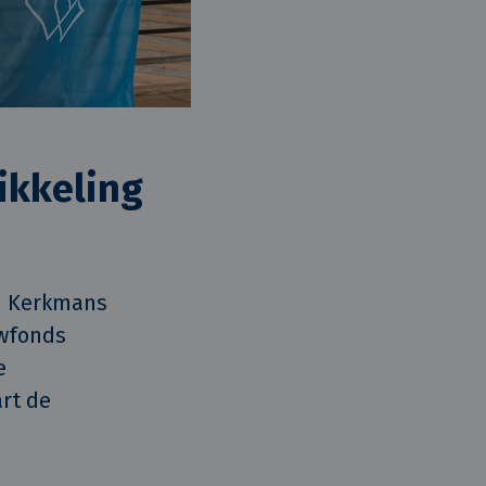
ikkeling
 Kerkmans 
fonds 
 
t de 