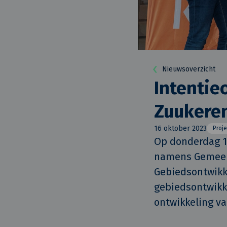
Nieuwsoverzicht
Intenti
Zuukere
16 oktober 2023
Proj
Op donderdag 1
namens Gemeent
Gebiedsontwikke
gebiedsontwikke
ontwikkeling v