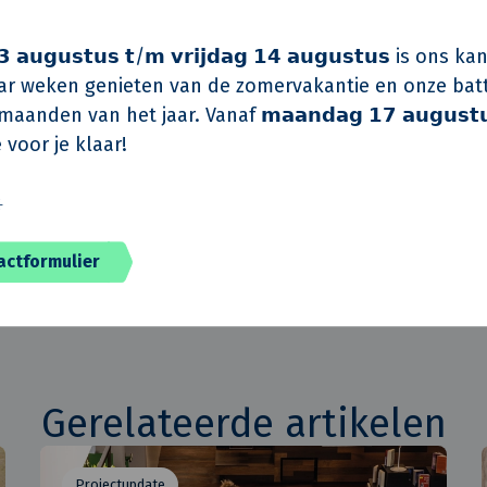
ie van Gemeente Epe is Zuukerenk aangewezen als ee
es voor woningbouw. Daarnaast is Zuukerenk benoemd
 𝗮𝘂𝗴𝘂𝘀𝘁𝘂𝘀 𝘁/𝗺 𝘃𝗿𝗶𝗷𝗱𝗮𝗴 𝟭𝟰 𝗮𝘂𝗴𝘂𝘀𝘁𝘂𝘀 is on
r weken genieten van de zomervakantie en onze batt
aanden van het jaar. Vanaf 𝗺𝗮𝗮𝗻𝗱𝗮𝗴 𝟭𝟳 𝗮𝘂𝗴𝘂𝘀𝘁
renk ligt direct ten zuidoosten van het dorp Epe en s
 voor je klaar!
jk Vegtelarij.
️
Deel
actformulier
Gerelateerde artikelen
Projectupdate