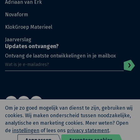
Adriaan van Erk
Novaform
KlokGroep Materieel
Jaarverslag
Updates ontvangen?
Ontvang de laatste ontwikkelingen in je mailbox
Om je zo goed mogelijk van dienst te zijn, gebruiken wij
cookies. Wij maken onderscheid tussen noodzakelijke,
analytische en marketing cookies. Meer weten? Open
© KlokGroep
Privacy Policy
Algemene voorwaarden
de
instellingen
of lees ons
privacy statement
.
Archief KlokSignaal
KAM Beleidsverklaring
Eerste werkdag
Boardingpass