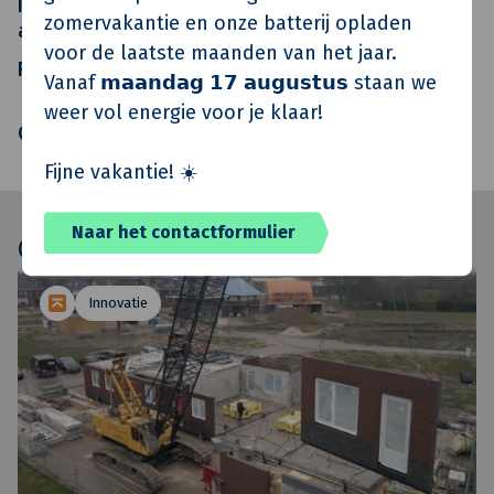
Installatie-
Verwey / Roland den Blanken
zomervakantie en onze batterij opladen
adviseur
voor de laatste maanden van het jaar.
Realisatie
Van de Klok Wonen / Arjen
Vanaf 𝗺𝗮𝗮𝗻𝗱𝗮𝗴 𝟭𝟳 𝗮𝘂𝗴𝘂𝘀𝘁𝘂𝘀 staan we
Graven
weer vol energie voor je klaar!
Oplevering
week 19 - 2022
Fijne vakantie! ☀️
Naar het contactformulier
Gerelateerd
Innovatie