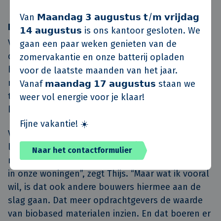
Van 𝗠𝗮𝗮𝗻𝗱𝗮𝗴 𝟯 𝗮𝘂𝗴𝘂𝘀𝘁𝘂𝘀 𝘁/𝗺 𝘃𝗿𝗶𝗷𝗱𝗮𝗴
Keten bouwen
𝟭𝟰 𝗮𝘂𝗴𝘂𝘀𝘁𝘂𝘀 is ons kantoor gesloten. We
Voor Corné zit de kracht van het project vooral in
gaan een paar weken genieten van de
de samenwerking. “We hebben allemaal
zomervakantie en onze batterij opladen
hetzelfde doel: het moet financieel kloppen én
voor de laatste maanden van het jaar.
maatschappelijk iets opleveren. Als dit model op
Vanaf 𝗺𝗮𝗮𝗻𝗱𝗮𝗴 𝟭𝟳 𝗮𝘂𝗴𝘂𝘀𝘁𝘂𝘀 staan we
te schalen is, kan het een toekomstbestendige
weer vol energie voor je klaar!
kans zijn voor zowel boeren als bouwers.”
Fijne vakantie! ☀️
Voor Van de Klok is het project geslaagd als het
leidt tot een echte keten. “Natuurlijk zou het
Naar het contactformulier
mooi zijn als we ons eigen stro kunnen gebruiken
in onze woningen”, zegt Thijs. “Maar wat ik vooral
wil, is dat ook andere bouwers hiermee aan de
slag gaan. Dat meer opdrachtgevers de waarde
van biobased materialen inzien. En dat boeren er