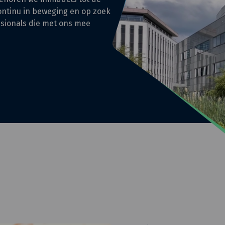
ontinu in beweging en op zoek
ssionals die met ons mee