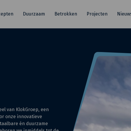
cepten
Duurzaam
Betrokken
Projecten
Nieuw
eel van KlokGroep, een
oor onze innovatieve
etaalbare én duurzame
 behoren we inmiddels tot de