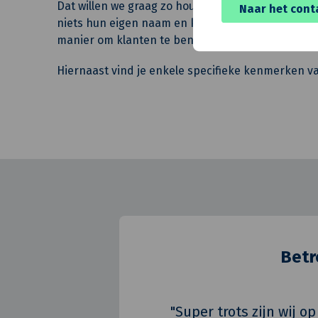
Dat willen we graag zo houden; de dochteronder
Naar het cont
niets hun eigen naam en kleur. En zo treden ze o
manier om klanten te benaderen en hun eigen di
Hiernaast vind je enkele specifieke kenmerken van
Betr
"Super trots zijn wij 