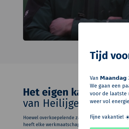
Tijd vo
Van 𝗠𝗮𝗮𝗻𝗱𝗮𝗴 
We gaan een paa
Het eigen karakter
voor de laatste m
van Heilijgers
weer vol energie
Fijne vakantie! ☀
Hoewel overkoepelende zaken centraal georganis
heeft elke werkmaatschappij nog steeds zijn eige