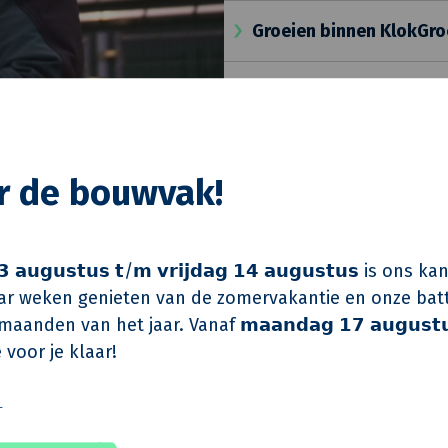
Groeien binnen KlokGr
Vacatures Heilijgers
or de bouwvak!
 𝗮𝘂𝗴𝘂𝘀𝘁𝘂𝘀 𝘁/𝗺 𝘃𝗿𝗶𝗷𝗱𝗮𝗴 𝟭𝟰 𝗮𝘂𝗴𝘂𝘀𝘁𝘂𝘀 is on
r weken genieten van de zomervakantie en onze batt
aanden van het jaar. Vanaf 𝗺𝗮𝗮𝗻𝗱𝗮𝗴 𝟭𝟳 𝗮𝘂𝗴𝘂𝘀𝘁
Verfrissende aanpak
 voor je klaar!
Heilijgers inspireert 
vastgoedbeheeroploss
️
eerd zijn binnen KlokGroep,
Hoge klanttevredenhei
cost leadership. Met 
n karakter en unieke sfeer.
voor wonen én werken
Klanttevredenheid en k