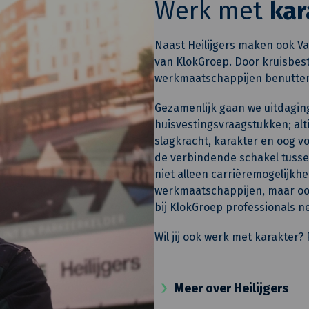
Werk met
kar
Naast Heilijgers maken ook Va
van KlokGroep. Door kruisbest
werkmaatschappijen benutten
Gezamenlijk gaan we uitdagin
huisvestingsvraagstukken; alti
slagkracht, karakter en oog vo
de verbindende schakel tusse
niet alleen carrièremogelijkh
werkmaatschappijen, maar ook
bij KlokGroep professionals n
Wil jij ook werk met karakter
Meer over Heilijgers