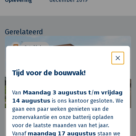
Oplevering
december 2019
Gerelateerd
Ontwikkelen
Tijd voor de bouwvak!
Van 𝗠𝗮𝗮𝗻𝗱𝗮𝗴 𝟯 𝗮𝘂𝗴𝘂𝘀𝘁𝘂𝘀 𝘁/𝗺 𝘃𝗿𝗶𝗷𝗱𝗮𝗴
𝟭𝟰 𝗮𝘂𝗴𝘂𝘀𝘁𝘂𝘀 is ons kantoor gesloten. We
gaan een paar weken genieten van de
Bouw gestart van 86 'beschermd wonen'-
zomervakantie en onze batterij opladen
appartementen in Apeldoorn
voor de laatste maanden van het jaar.
De bouw is met de onthulling van het bouwbord
Vanaf 𝗺𝗮𝗮𝗻𝗱𝗮𝗴 𝟭𝟳 𝗮𝘂𝗴𝘂𝘀𝘁𝘂𝘀 staan we