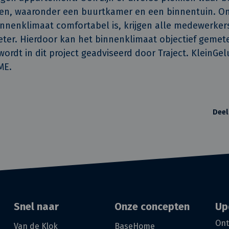
n, waaronder een buurtkamer en een binnentuin. Om
innenklimaat comfortabel is, krijgen alle medewerker
eter. Hierdoor kan het binnenklimaat objectief gemet
rdt in dit project geadviseerd door Traject. KleinGelu
ME.
Deel
Snel naar
Onze concepten
Up
Ont
Van de Klok
BaseHome