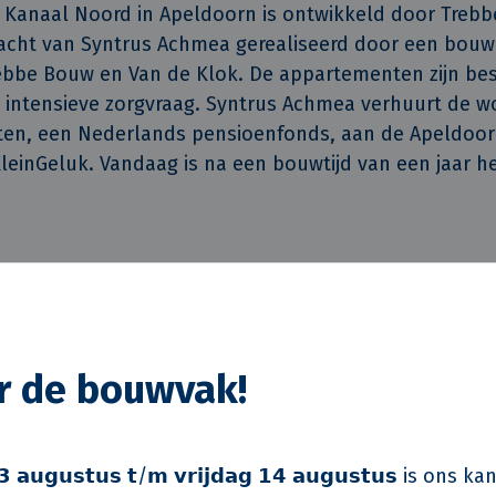
Kanaal Noord in Apeldoorn is ontwikkeld door Trebb
racht van Syntrus Achmea gerealiseerd door een bouw
ebbe Bouw en Van de Klok. De appartementen zijn be
 intensieve zorgvraag. Syntrus Achmea verhuurt de 
nten, een Nederlands pensioenfonds, aan de Apeldoo
KleinGeluk. Vandaag is na een bouwtijd van een jaar 
limaat, de huurders en de institutionele opdrac
ots op dit baanbrekende project”, zegt Nicole Maarsen, 
trus Achmea. “Zeer energiezuinige woningen realisere
en volgende stap in het verkleinen van de CO2-uitsto
or de bouwvak!
ntwikkeling past naadloos in onze ESG-strategie. Goe
or de huurders en goed voor onze institutionele opdr
 𝗮𝘂𝗴𝘂𝘀𝘁𝘂𝘀 𝘁/𝗺 𝘃𝗿𝗶𝗷𝗱𝗮𝗴 𝟭𝟰 𝗮𝘂𝗴𝘂𝘀𝘁𝘂𝘀 is on