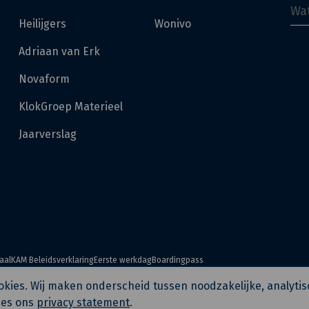
Heilijgers
Wonivo
Adriaan van Erk
Novaform
KlokGroep Materieel
Jaarverslag
aal
KAM Beleidsverklaring
Eerste werkdag
Boardingpass
cookies. Wij maken onderscheid tussen noodzakelijke, analyti
ees ons
privacy statement
.