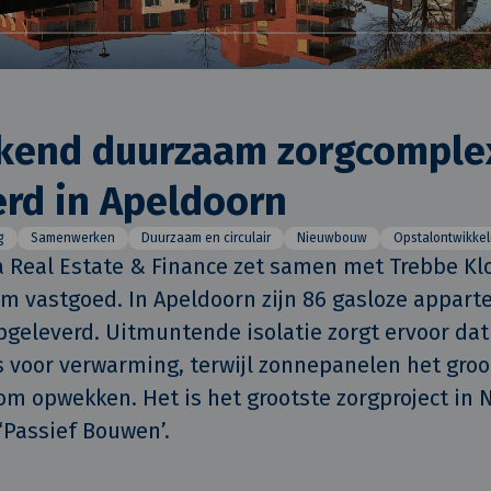
kend duurzaam zorgcomple
rd in Apeldoorn
g
Samenwerken
Duurzaam en circulair
Nieuwbouw
Opstalontwikkel
 Real Estate & Finance zet samen met Trebbe Klo
m vastgoed. In Apeldoorn zijn 86 gasloze appart
leverd. Uitmuntende isolatie zorgt ervoor dat e
s voor verwarming, terwijl zonnepanelen het groot
m opwekken. Het is het grootste zorgproject in 
‘Passief Bouwen’.