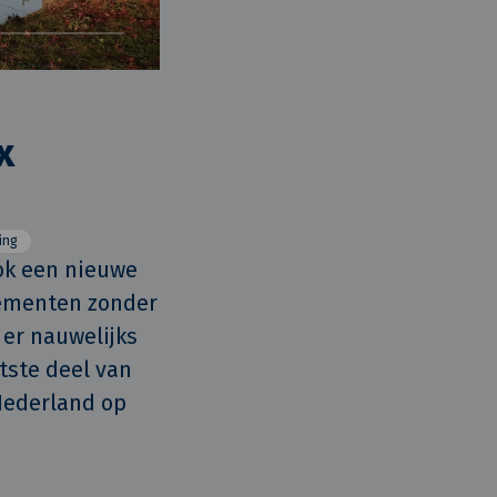
x
ing
k een nieuwe 
ementen zonder 
r nauwelijks 
ste deel van 
Nederland op 