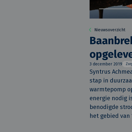
Nieuwsoverzicht
Baanbre
opgeleve
3 december 2019
Zor
Syntrus Achmea
stap in duurzaa
warmtepomp opge
energie nodig i
benodigde stroo
het gebied van 