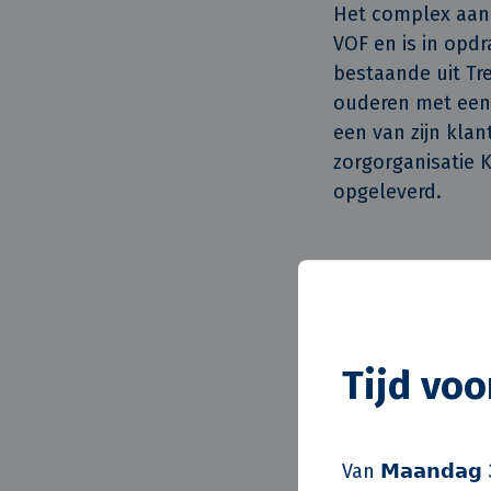
Het complex aan 
VOF en is in opd
bestaande uit Tr
ouderen met een
een van zijn kla
zorgorganisatie 
opgeleverd.
Goed voor het k
“Wij zijn heel tr
Vastgoed bij Syn
installaties is e
Tijd vo
omgeving. Deze o
klimaat, goed vo
Van 𝗠𝗮𝗮𝗻𝗱𝗮𝗴 