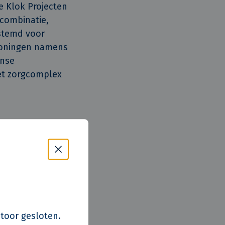
e Klok Projecten
combinatie,
stemd voor
woningen namens
rnse
het zorgcomplex
htgevers
directeur
n zonder dure
ot in de gebouwde
d voor het
achtgevers.”
s kantoor gesloten.