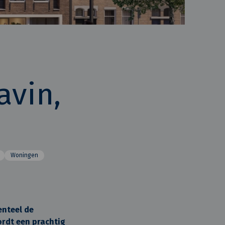
avin,
Woningen
enteel de
ordt een prachtig