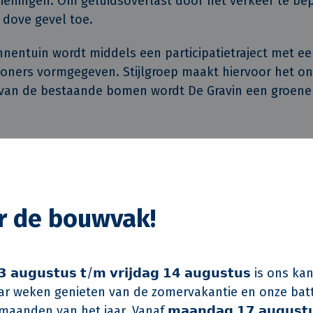
eningen. Om geluidsoverlast door het verkeer te b
dove gevel toe.
innentuin wordt middels een participatietraject met e
oners vormgegeven. Stijlgroep maakt hiervoor het o
an de bestaande bomen wordt De Gravin een groene 
or de bouwvak!
voorzijde
 𝗮𝘂𝗴𝘂𝘀𝘁𝘂𝘀 𝘁/𝗺 𝘃𝗿𝗶𝗷𝗱𝗮𝗴 𝟭𝟰 𝗮𝘂𝗴𝘂𝘀𝘁𝘂𝘀 is on
r weken genieten van de zomervakantie en onze batt
aanden van het jaar. Vanaf 𝗺𝗮𝗮𝗻𝗱𝗮𝗴 𝟭𝟳 𝗮𝘂𝗴𝘂𝘀𝘁