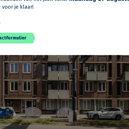
 voor je klaar!
️
actformulier