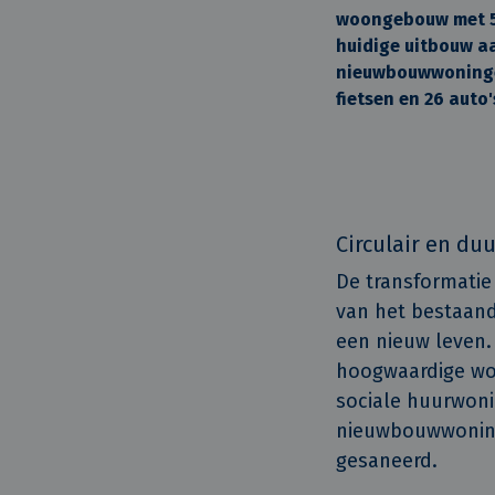
woongebouw met 55
huidige uitbouw a
nieuwbouwwoningen
fietsen en 26 auto'
Circulair en d
De transformatie
van het bestaand
een nieuw leven.
hoogwaardige woo
sociale huurwoni
nieuwbouwwoning
gesaneerd.