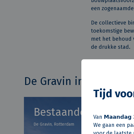
bouwplaatsvoorzi
een zogenaamde 
De collectieve b
toekomstige bew
met het behoud v
de drukke stad.
De Gravin in beeld
Tijd vo
Bestaande situatie 
Van 𝗠𝗮𝗮𝗻𝗱𝗮𝗴 
We gaan een paa
De Gravin, Rotterdam
voor de laatste m