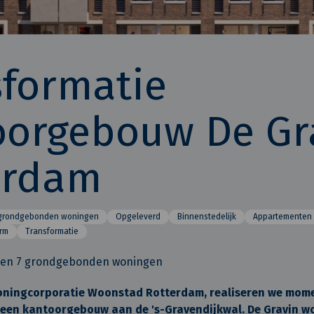
sformatie
oorgebouw De Gr
erdam
 grondgebonden woningen
Opgeleverd
Binnenstedelijk
Appartementen
rm
Transformatie
 en 7 grondgebonden woningen
oningcorporatie Woonstad Rotterdam, realiseren we mom
 een kantoorgebouw aan de 's-Gravendijkwal. De Gravin w