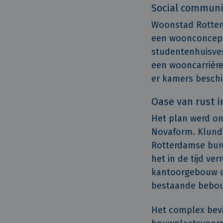
Social communi
Woonstad Rotterd
een woonconcept 
studentenhuisve
een wooncarrière
er kamers beschi
Oase van rust i
Het plan werd on
Novaform. Klunde
Rotterdamse bure
het in de tijd v
kantoorgebouw de
bestaande bebouw
Het complex bevi