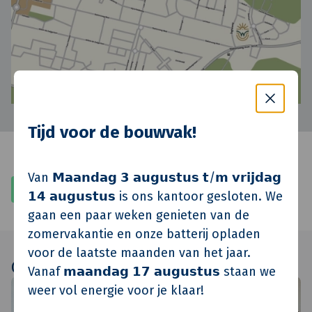
Tijd voor de bouwvak!
Van 𝗠𝗮𝗮𝗻𝗱𝗮𝗴 𝟯 𝗮𝘂𝗴𝘂𝘀𝘁𝘂𝘀 𝘁/𝗺 𝘃𝗿𝗶𝗷𝗱𝗮𝗴
Bekijk project
𝟭𝟰 𝗮𝘂𝗴𝘂𝘀𝘁𝘂𝘀 is ons kantoor gesloten. We
gaan een paar weken genieten van de
zomervakantie en onze batterij opladen
voor de laatste maanden van het jaar.
Gerelateerde berichten
Vanaf 𝗺𝗮𝗮𝗻𝗱𝗮𝗴 𝟭𝟳 𝗮𝘂𝗴𝘂𝘀𝘁𝘂𝘀 staan we
weer vol energie voor je klaar!
Projectupdate