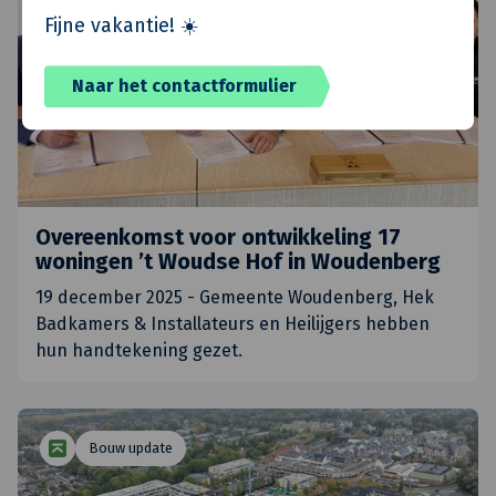
Fijne vakantie! ☀️
Naar het contactformulier
Overeenkomst voor ontwikkeling 17
woningen ’t Woudse Hof in Woudenberg
19 december 2025 - Gemeente Woudenberg, Hek
Badkamers & Installateurs en Heilijgers hebben
hun handtekening gezet.
Bouw update