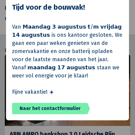
Tijd voor de bouwvak!
Realisatie
Van de Klok Totaalonderhoud
Oplevering
Q4 2018
Van 𝗠𝗮𝗮𝗻𝗱𝗮𝗴 𝟯 𝗮𝘂𝗴𝘂𝘀𝘁𝘂𝘀 𝘁/𝗺 𝘃𝗿𝗶𝗷𝗱𝗮𝗴
𝟭𝟰 𝗮𝘂𝗴𝘂𝘀𝘁𝘂𝘀 is ons kantoor gesloten. We
gaan een paar weken genieten van de
Gerelateerd
zomervakantie en onze batterij opladen
voor de laatste maanden van het jaar.
Vanaf 𝗺𝗮𝗮𝗻𝗱𝗮𝗴 𝟭𝟳 𝗮𝘂𝗴𝘂𝘀𝘁𝘂𝘀 staan we
weer vol energie voor je klaar!
Fijne vakantie! ☀️
Naar het contactformulier
ABN AMRO bankshop 3.0 Leidsche Rijn