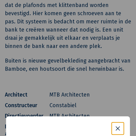
dat de plafonds met klittenband worden
bevestigd. Hier komen geen schroeven aan te
pas. Dit systeem is bedacht om meer ruimte in de
bank te creëren wanneer dat nodig is. Een unit
draai je gemakkelijk uit elkaar en verplaats je
binnen de bank naar een andere plek.
Buiten is nieuwe gevelbekleding aangebracht van
Bamboe, een houtsoort die snel herwinbaar is.
Architect
MTB Architecten
Constructeur
Constabiel
Directievoerder
MTB Architecten
Installatie-
MTB Architecten
adviseur