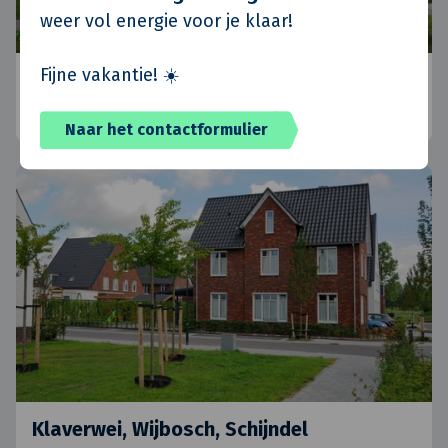
weer vol energie voor je klaar!
Fijne vakantie! ☀️
Koninko, Polen
Posen, Polen
•
Standort Polen
•
Aktuelle
Naar het contactformulier
Klaverwei, Wijbosch, Schijndel