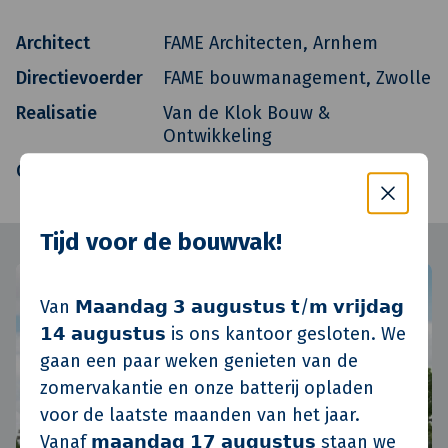
Architect
FAME Architecten, Arnhem
Directievoerder
FAME bouwmanagement, Zwolle
Realisatie
Van de Klok Bouw &
Ontwikkeling
Oplevering
Q3 2012
Tijd voor de bouwvak!
Van 𝗠𝗮𝗮𝗻𝗱𝗮𝗴 𝟯 𝗮𝘂𝗴𝘂𝘀𝘁𝘂𝘀 𝘁/𝗺 𝘃𝗿𝗶𝗷𝗱𝗮𝗴
𝟭𝟰 𝗮𝘂𝗴𝘂𝘀𝘁𝘂𝘀 is ons kantoor gesloten. We
gaan een paar weken genieten van de
zomervakantie en onze batterij opladen
voor de laatste maanden van het jaar.
Vanaf 𝗺𝗮𝗮𝗻𝗱𝗮𝗴 𝟭𝟳 𝗮𝘂𝗴𝘂𝘀𝘁𝘂𝘀 staan we