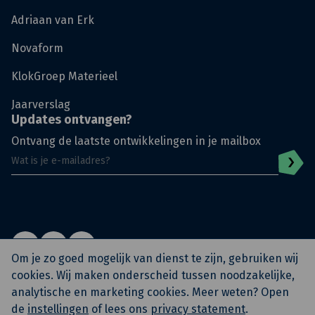
Adriaan van Erk
Novaform
KlokGroep Materieel
Jaarverslag
Updates ontvangen?
Ontvang de laatste ontwikkelingen in je mailbox
Om je zo goed mogelijk van dienst te zijn, gebruiken wij
cookies. Wij maken onderscheid tussen noodzakelijke,
analytische en marketing cookies. Meer weten? Open
© KlokGroep
Privacy Policy
Algemene voorwaarden
de
instellingen
of lees ons
privacy statement
.
Archief KlokSignaal
KAM Beleidsverklaring
Eerste werkdag