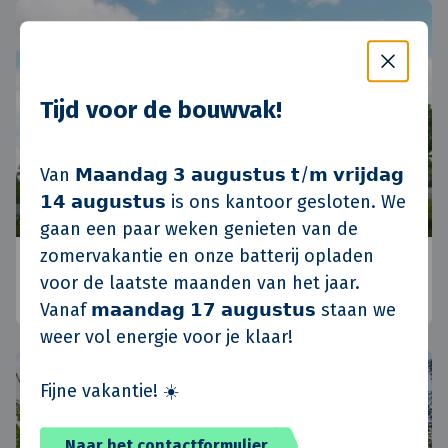
Tijd voor de bouwvak!
Van 𝗠𝗮𝗮𝗻𝗱𝗮𝗴 𝟯 𝗮𝘂𝗴𝘂𝘀𝘁𝘂𝘀 𝘁/𝗺 𝘃𝗿𝗶𝗷𝗱𝗮𝗴
𝟭𝟰 𝗮𝘂𝗴𝘂𝘀𝘁𝘂𝘀 is ons kantoor gesloten. We
gaan een paar weken genieten van de
zomervakantie en onze batterij opladen
Koninko, Polen
voor de laatste maanden van het jaar.
Posen, Polen
•
Standort Polen
•
Aktuelle
Vanaf 𝗺𝗮𝗮𝗻𝗱𝗮𝗴 𝟭𝟳 𝗮𝘂𝗴𝘂𝘀𝘁𝘂𝘀 staan we
weer vol energie voor je klaar!
Fijne vakantie! ☀️
Naar het contactformulier