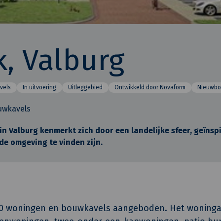
, Valburg
vels
In uitvoering
Uitleggebied
Ontwikkeld door Novaform
Nieuwb
uwkavels
in Valburg kenmerkt zich door een landelijke sfeer, geïnsp
 de omgeving te vinden zijn.
r 70 woningen en bouwkavels aangeboden. Het woning