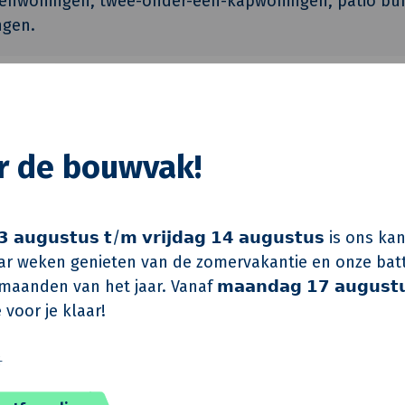
ssenwoningen, twee-onder-een-kapwoningen, patio bu
ngen.
LSWA
or de bouwvak!
Bolwerk Weekers
eur
Buro Bouwfysica
Aannemersbedrijf Jan Oo
 𝗮𝘂𝗴𝘂𝘀𝘁𝘂𝘀 𝘁/𝗺 𝘃𝗿𝗶𝗷𝗱𝗮𝗴 𝟭𝟰 𝗮𝘂𝗴𝘂𝘀𝘁𝘂𝘀 is on
r weken genieten van de zomervakantie en onze batt
aanden van het jaar. Vanaf 𝗺𝗮𝗮𝗻𝗱𝗮𝗴 𝟭𝟳 𝗮𝘂𝗴𝘂𝘀𝘁
 voor je klaar!
️