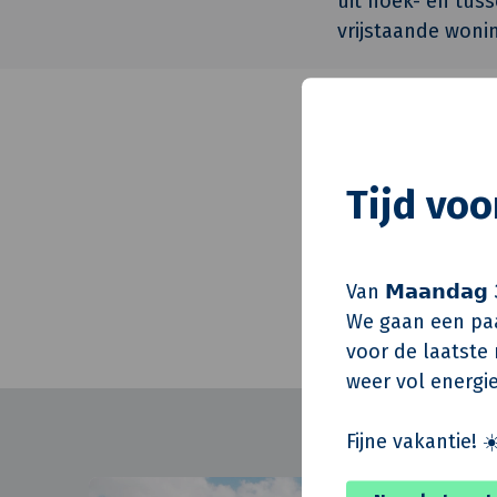
uit hoek- en tu
vrijstaande woni
Architect
Tijd vo
Constructeur
Installatie-advis
Realisatie
Van 𝗠𝗮𝗮𝗻𝗱𝗮𝗴 
We gaan een paa
voor de laatste m
weer vol energie
Fijne vakantie! ☀