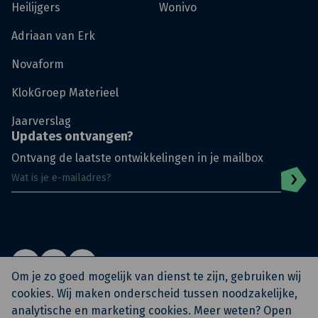
Heilijgers
Wonivo
Adriaan van Erk
Novaform
KlokGroep Materieel
Jaarverslag
Updates ontvangen?
Ontvang de laatste ontwikkelingen in je mailbox
Om je zo goed mogelijk van dienst te zijn, gebruiken wij
cookies. Wij maken onderscheid tussen noodzakelijke,
analytische en marketing cookies. Meer weten? Open
© KlokGroep
Privacy Policy
Algemene voorwaarden