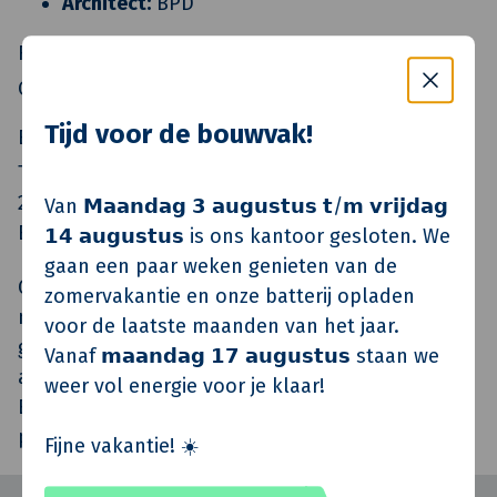
Architect:
BPD
Rol Adriaan van Erk
Ontwikkeling en realisatie door Adriaan van Erk
Tijd voor de bouwvak!
Bijzonderheden
Totaal aantal woningen in project Weespersluis:
2.750 woningen waarvan 57% door Adriaan van
Van 𝗠𝗮𝗮𝗻𝗱𝗮𝗴 𝟯 𝗮𝘂𝗴𝘂𝘀𝘁𝘂𝘀 𝘁/𝗺 𝘃𝗿𝗶𝗷𝗱𝗮𝗴
Erk en BPD ontwikkeld wordt.
𝟭𝟰 𝗮𝘂𝗴𝘂𝘀𝘁𝘂𝘀 is ons kantoor gesloten. We
gaan een paar weken genieten van de
Gezien de complexe opgave en de vele spelers
zomervakantie en onze batterij opladen
moesten de ruimtelijke ambities voor het gebied
voor de laatste maanden van het jaar.
goed op elkaar worden afgestemd en is een
Vanaf 𝗺𝗮𝗮𝗻𝗱𝗮𝗴 𝟭𝟳 𝗮𝘂𝗴𝘂𝘀𝘁𝘂𝘀 staan we
aparte projectorganisatie opgericht (GEM
weer vol energie voor je klaar!
Bloemendalerpolder) om de samenwerkende
partijen aan te sturen en te ondersteunen.
Fijne vakantie! ☀️