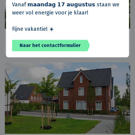
Vanaf 𝗺𝗮𝗮𝗻𝗱𝗮𝗴 𝟭𝟳 𝗮𝘂𝗴𝘂𝘀𝘁𝘂𝘀 staan we
weer vol energie voor je klaar!
Fijne vakantie! ☀️
Koninko, Polen
Naar het contactformulier
Posen, Polen
•
Standort Polen
•
Aktuelle