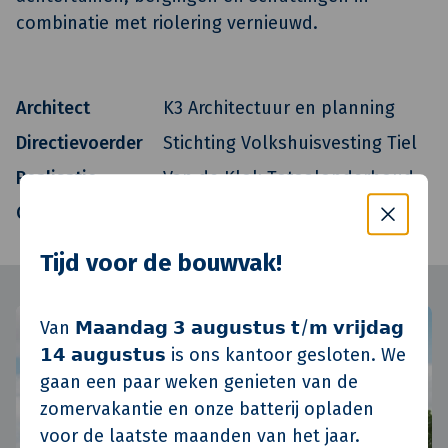
combinatie met riolering vernieuwd.
Architect
K3 Architectuur en planning
Directievoerder
Stichting Volkshuisvesting Tiel
Realisatie
Van de Klok Totaalonderhoud
Oplevering
Q2 2012
Tijd voor de bouwvak!
Van 𝗠𝗮𝗮𝗻𝗱𝗮𝗴 𝟯 𝗮𝘂𝗴𝘂𝘀𝘁𝘂𝘀 𝘁/𝗺 𝘃𝗿𝗶𝗷𝗱𝗮𝗴
𝟭𝟰 𝗮𝘂𝗴𝘂𝘀𝘁𝘂𝘀 is ons kantoor gesloten. We
gaan een paar weken genieten van de
zomervakantie en onze batterij opladen
voor de laatste maanden van het jaar.