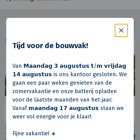
Tijd voor de bouwvak!
Van 𝗠𝗮𝗮𝗻𝗱𝗮𝗴 𝟯 𝗮𝘂𝗴𝘂𝘀𝘁𝘂𝘀 𝘁/𝗺 𝘃𝗿𝗶𝗷𝗱𝗮𝗴
𝟭𝟰 𝗮𝘂𝗴𝘂𝘀𝘁𝘂𝘀 is ons kantoor gesloten. We
gaan een paar weken genieten van de
zomervakantie en onze batterij opladen
voor de laatste maanden van het jaar.
Koninko, Polen
Vanaf 𝗺𝗮𝗮𝗻𝗱𝗮𝗴 𝟭𝟳 𝗮𝘂𝗴𝘂𝘀𝘁𝘂𝘀 staan we
Posen, Polen
•
Standort Polen
•
Aktuelle
weer vol energie voor je klaar!
Fijne vakantie! ☀️