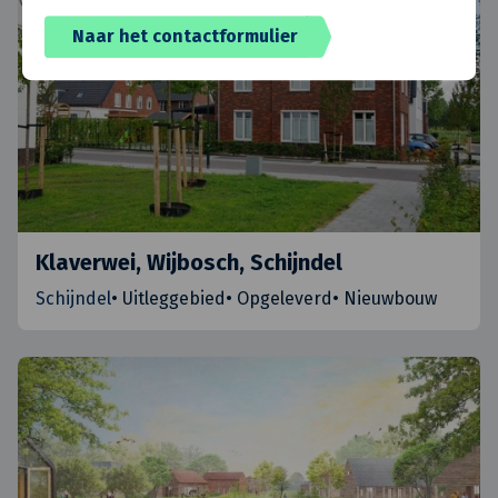
Naar het contactformulier
Klaverwei, Wijbosch, Schijndel
Schijndel
•
Uitleggebied
•
Opgeleverd
•
Nieuwbouw