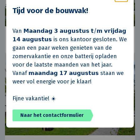
Tijd voor de bouwvak!
Van 𝗠𝗮𝗮𝗻𝗱𝗮𝗴 𝟯 𝗮𝘂𝗴𝘂𝘀𝘁𝘂𝘀 𝘁/𝗺 𝘃𝗿𝗶𝗷𝗱𝗮𝗴
Koninko, Polen
𝟭𝟰 𝗮𝘂𝗴𝘂𝘀𝘁𝘂𝘀 is ons kantoor gesloten. We
Posen, Polen
•
Standort Polen
•
Aktuelle
gaan een paar weken genieten van de
zomervakantie en onze batterij opladen
voor de laatste maanden van het jaar.
Vanaf 𝗺𝗮𝗮𝗻𝗱𝗮𝗴 𝟭𝟳 𝗮𝘂𝗴𝘂𝘀𝘁𝘂𝘀 staan we
weer vol energie voor je klaar!
Fijne vakantie! ☀️
Naar het contactformulier