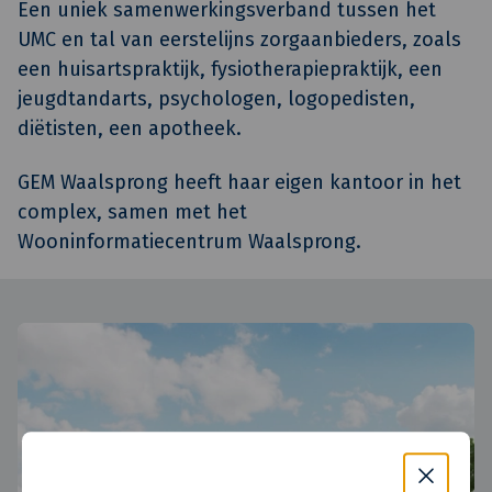
Een uniek samenwerkingsverband tussen het
UMC en tal van eerstelijns zorgaanbieders, zoals
een huisartspraktijk, fysiotherapiepraktijk, een
jeugdtandarts, psychologen, logopedisten,
diëtisten, een apotheek.
GEM Waalsprong heeft haar eigen kantoor in het
complex, samen met het
Wooninformatiecentrum Waalsprong.