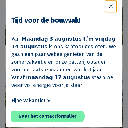
Tijd voor de bouwvak!
Van 𝗠𝗮𝗮𝗻𝗱𝗮𝗴 𝟯 𝗮𝘂𝗴𝘂𝘀𝘁𝘂𝘀 𝘁/𝗺 𝘃𝗿𝗶𝗷𝗱𝗮𝗴
𝟭𝟰 𝗮𝘂𝗴𝘂𝘀𝘁𝘂𝘀 is ons kantoor gesloten. We
Koninko, Polen
gaan een paar weken genieten van de
zomervakantie en onze batterij opladen
Posen, Polen
•
Standort Polen
•
Aktuelle
voor de laatste maanden van het jaar.
Vanaf 𝗺𝗮𝗮𝗻𝗱𝗮𝗴 𝟭𝟳 𝗮𝘂𝗴𝘂𝘀𝘁𝘂𝘀 staan we
weer vol energie voor je klaar!
Fijne vakantie! ☀️
Naar het contactformulier