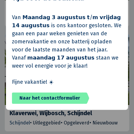
Koninko, Polen
Van 𝗠𝗮𝗮𝗻𝗱𝗮𝗴 𝟯 𝗮𝘂𝗴𝘂𝘀𝘁𝘂𝘀 𝘁/𝗺 𝘃𝗿𝗶𝗷𝗱𝗮𝗴
Posen, Polen
•
Standort Polen
•
Aktuelle
𝟭𝟰 𝗮𝘂𝗴𝘂𝘀𝘁𝘂𝘀 is ons kantoor gesloten. We
gaan een paar weken genieten van de
zomervakantie en onze batterij opladen
voor de laatste maanden van het jaar.
Vanaf 𝗺𝗮𝗮𝗻𝗱𝗮𝗴 𝟭𝟳 𝗮𝘂𝗴𝘂𝘀𝘁𝘂𝘀 staan we
weer vol energie voor je klaar!
Fijne vakantie! ☀️
Naar het contactformulier
Klaverwei, Wijbosch, Schijndel
Schijndel
•
Uitleggebied
•
Opgeleverd
•
Nieuwbouw