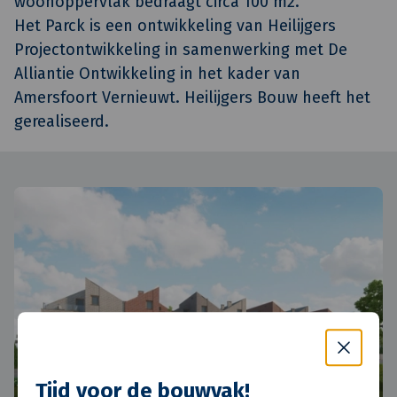
woonoppervlak bedraagt circa 100 m2.
Het Parck is een ontwikkeling van Heilijgers
Projectontwikkeling in samenwerking met De
Alliantie Ontwikkeling in het kader van
Amersfoort Vernieuwt. Heilijgers Bouw heeft het
gerealiseerd.
Tijd voor de bouwvak!