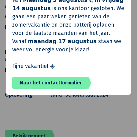
Van 𝗠𝗮𝗮𝗻𝗱𝗮𝗴 𝟯 𝗮𝘂𝗴𝘂𝘀𝘁𝘂𝘀 𝘁/𝗺 𝘃𝗿𝗶𝗷𝗱𝗮𝗴
Architect
RoosRos Architecten
𝟭𝟰 𝗮𝘂𝗴𝘂𝘀𝘁𝘂𝘀 is ons kantoor gesloten. We
gaan een paar weken genieten van de
Constructeur
Aveco de Bondt
zomervakantie en onze batterij opladen
Directievoerder
Novaform
voor de laatste maanden van het jaar.
Vastgoedontwikkelaars West
Vanaf 𝗺𝗮𝗮𝗻𝗱𝗮𝗴 𝟭𝟳 𝗮𝘂𝗴𝘂𝘀𝘁𝘂𝘀 staan we
B.V.
weer vol energie voor je klaar!
Installatie-
Aveco de Bondt
adviseur
Fijne vakantie! ☀️
Realisatie
Kroon & de Koning BV & Hodes
Huisvesting B.V en Tinyrebel
Naar het contactformulier
B.V.
Oplevering
Vanaf 3e kwartaal 2024
Bekijk project