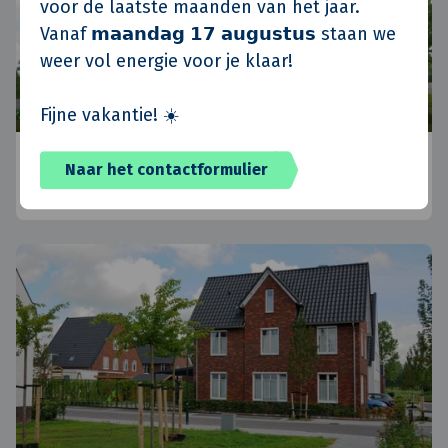
voor de laatste maanden van het jaar.
Vanaf 𝗺𝗮𝗮𝗻𝗱𝗮𝗴 𝟭𝟳 𝗮𝘂𝗴𝘂𝘀𝘁𝘂𝘀 staan we
weer vol energie voor je klaar!
Fijne vakantie! ☀️
Koninko, Polen
Naar het contactformulier
Posen, Polen
•
Standort Polen
•
Aktuelle