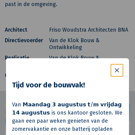
past in de omgeving.
Architect
Friso Woudstra Architecten BNA
Directievoerder
Van de Klok Bouw &
Ontwikkeling
Realisatie
Van de Klok Bouw &
Ontwikkeling
Oplevering
Q2 2012
Tijd voor de bouwvak!
Van 𝗠𝗮𝗮𝗻𝗱𝗮𝗴 𝟯 𝗮𝘂𝗴𝘂𝘀𝘁𝘂𝘀 𝘁/𝗺 𝘃𝗿𝗶𝗷𝗱𝗮𝗴
𝟭𝟰 𝗮𝘂𝗴𝘂𝘀𝘁𝘂𝘀 is ons kantoor gesloten. We
gaan een paar weken genieten van de
zomervakantie en onze batterij opladen