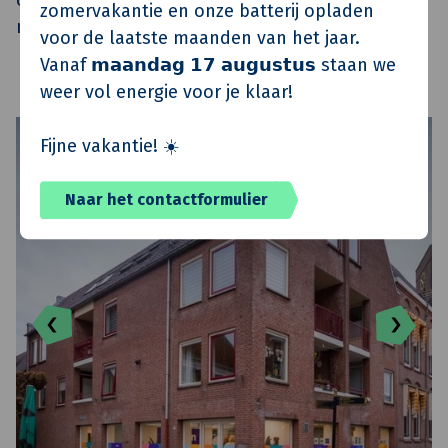
ons past. Het is een laagdrempelige locatie waar
zomervakantie en onze batterij opladen
mensen makkelijk kunnen binnenlopen."
voor de laatste maanden van het jaar.
Vanaf 𝗺𝗮𝗮𝗻𝗱𝗮𝗴 𝟭𝟳 𝗮𝘂𝗴𝘂𝘀𝘁𝘂𝘀 staan we
weer vol energie voor je klaar!
Fijne vakantie! ☀️
Naar het contactformulier