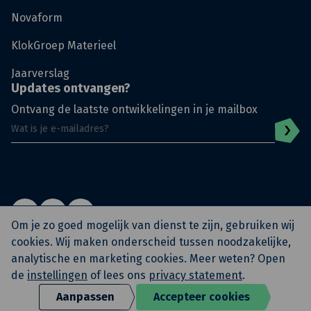
Novaform
KlokGroep Materieel
Jaarverslag
Updates ontvangen?
Ontvang de laatste ontwikkelingen in je mailbox
Om je zo goed mogelijk van dienst te zijn, gebruiken wij
cookies. Wij maken onderscheid tussen noodzakelijke,
analytische en marketing cookies. Meer weten? Open
© KlokGroep
Privacy Policy
Algemene voorwaarden
de
instellingen
of lees ons
privacy statement
.
Archief KlokSignaal
KAM Beleidsverklaring
Eerste werkdag
Boardingpass
Aanpassen
Accepteer cookies