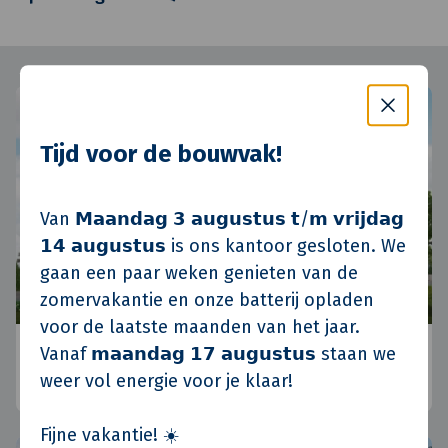
Tijd voor de bouwvak!
Van 𝗠𝗮𝗮𝗻𝗱𝗮𝗴 𝟯 𝗮𝘂𝗴𝘂𝘀𝘁𝘂𝘀 𝘁/𝗺 𝘃𝗿𝗶𝗷𝗱𝗮𝗴
𝟭𝟰 𝗮𝘂𝗴𝘂𝘀𝘁𝘂𝘀 is ons kantoor gesloten. We
gaan een paar weken genieten van de
zomervakantie en onze batterij opladen
voor de laatste maanden van het jaar.
Koninko, Polen
Vanaf 𝗺𝗮𝗮𝗻𝗱𝗮𝗴 𝟭𝟳 𝗮𝘂𝗴𝘂𝘀𝘁𝘂𝘀 staan we
weer vol energie voor je klaar!
Posen, Polen
•
Standort Polen
•
Aktuelle
Fijne vakantie! ☀️