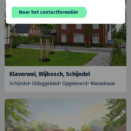
Naar het contactformulier
Klaverwei, Wijbosch, Schijndel
Schijndel
•
Uitleggebied
•
Opgeleverd
•
Nieuwbouw