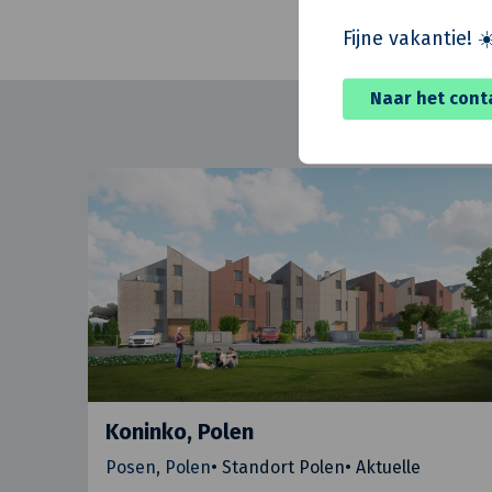
Fijne vakantie! ☀
Naar het cont
Koninko, Polen
Posen, Polen
•
Standort Polen
•
Aktuelle