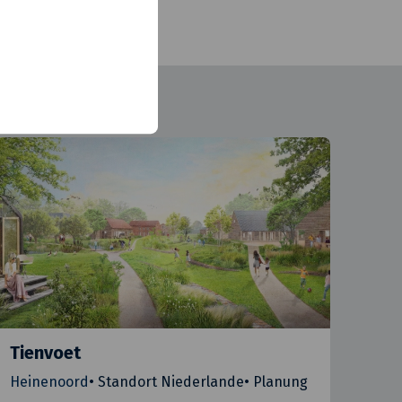
Tienvoet
Heinenoord
•
Standort Niederlande
•
Planung