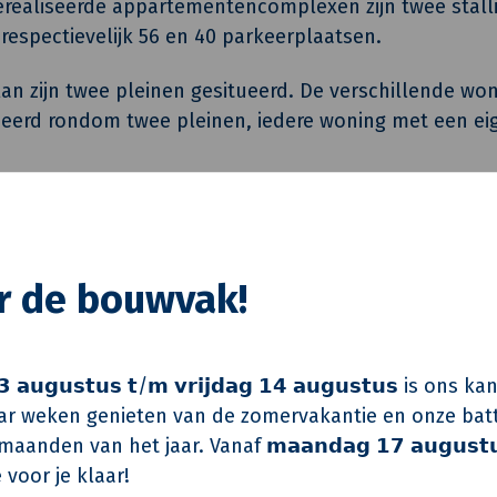
realiseerde appartementencomplexen zijn twee stall
respectievelijk 56 en 40 parkeerplaatsen.
lan zijn twee pleinen gesitueerd. De verschillende won
eerd rondom twee pleinen, iedere woning met een ei
 vormen zij toch een mooi en evenwichtig straatbeel
catie nabij voorzieningen, uitvalswegen en het centr
or de bouwvak!
Andre van de Ven & Archi
 𝗮𝘂𝗴𝘂𝘀𝘁𝘂𝘀 𝘁/𝗺 𝘃𝗿𝗶𝗷𝗱𝗮𝗴 𝟭𝟰 𝗮𝘂𝗴𝘂𝘀𝘁𝘂𝘀 is on
Werkgroep
r weken genieten van de zomervakantie en onze batt
Van de Klok Bouw & Ontw
aanden van het jaar. Vanaf 𝗺𝗮𝗮𝗻𝗱𝗮𝗴 𝟭𝟳 𝗮𝘂𝗴𝘂𝘀𝘁
Van de Klok Bouw & Ontw
 voor je klaar!