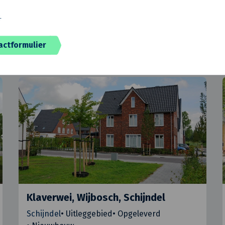
️
actformulier
Klaverwei, Wijbosch, Schijndel
Schijndel
•
Uitleggebied
•
Opgeleverd