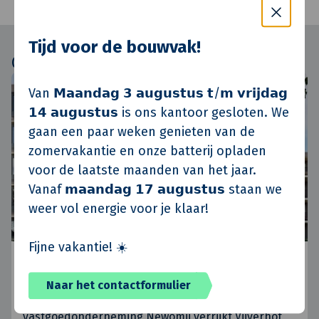
Tijd voor de bouwvak!
Gerelateerd
Van 𝗠𝗮𝗮𝗻𝗱𝗮𝗴 𝟯 𝗮𝘂𝗴𝘂𝘀𝘁𝘂𝘀 𝘁/𝗺 𝘃𝗿𝗶𝗷𝗱𝗮𝗴
Ontwikkelen
𝟭𝟰 𝗮𝘂𝗴𝘂𝘀𝘁𝘂𝘀 is ons kantoor gesloten. We
gaan een paar weken genieten van de
zomervakantie en onze batterij opladen
voor de laatste maanden van het jaar.
Vanaf 𝗺𝗮𝗮𝗻𝗱𝗮𝗴 𝟭𝟳 𝗮𝘂𝗴𝘂𝘀𝘁𝘂𝘀 staan we
weer vol energie voor je klaar!
Fijne vakantie! ☀️
Succesvolle samenwerking bij Vijverhof:
120 nieuwe woningen in Berg en Dal
Naar het contactformulier
Woningcorporatie Oosterpoort en
vastgoedonderneming Newomij verrijkt Vijverhof,