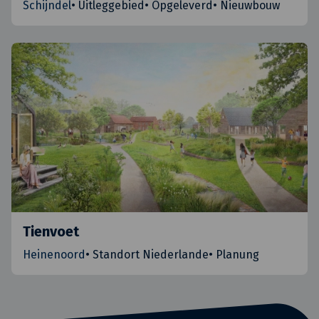
Schijndel
•
Uitleggebied
•
Opgeleverd
•
Nieuwbouw
Tienvoet
Heinenoord
•
Standort Niederlande
•
Planung