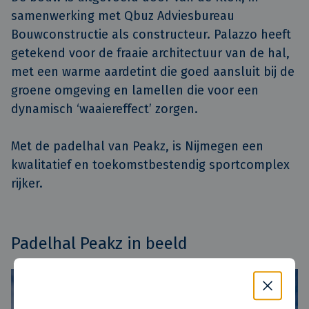
samenwerking met Qbuz Adviesbureau
Bouwconstructie als constructeur. Palazzo heeft
getekend voor de fraaie architectuur van de hal,
met een warme aardetint die goed aansluit bij de
groene omgeving en lamellen die voor een
dynamisch ‘waaiereffect’ zorgen.
Met de padelhal van Peakz, is Nijmegen een
kwalitatief en toekomstbestendig sportcomplex
rijker.
Padelhal Peakz in beeld