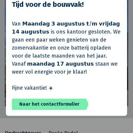
Tijd voor de bouwvak!
Van 𝗠𝗮𝗮𝗻𝗱𝗮𝗴 𝟯 𝗮𝘂𝗴𝘂𝘀𝘁𝘂𝘀 𝘁/𝗺 𝘃𝗿𝗶𝗷𝗱𝗮𝗴
𝟭𝟰 𝗮𝘂𝗴𝘂𝘀𝘁𝘂𝘀 is ons kantoor gesloten. We
gaan een paar weken genieten van de
zomervakantie en onze batterij opladen
voor de laatste maanden van het jaar.
Vanaf 𝗺𝗮𝗮𝗻𝗱𝗮𝗴 𝟭𝟳 𝗮𝘂𝗴𝘂𝘀𝘁𝘂𝘀 staan we
weer vol energie voor je klaar!
Fijne vakantie! ☀️
Naar het contactformulier