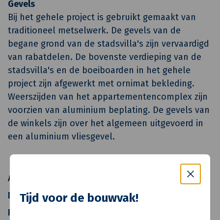
Gevels
Bij het gehele project is gebruikt gemaakt van
traditioneel metselwerk. De gevels van de
begane grond van de stadsvilla's zijn vervaardigd
van rabatdelen. De bovenste verdieping van de
stadsvilla's en de boeiboarden in het gehele
project zijn afgewerkt met ornimat bekleding.
Weerszijden van het appartementencomplex zijn
voorzien van aluminium beplating. De gevels van
de winkels zijn over het algemeen uitgevoerd in
een aluminium vliesgevel.
Architect
Stok & Stok architecten
Directievoerder
De Groene Groep Ontwikkeling
Tijd voor de bouwvak!
Realisatie
Van de Klok Bouw &