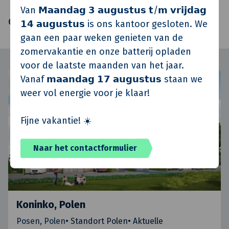
Ontwikkeling
Van 𝗠𝗮𝗮𝗻𝗱𝗮𝗴 𝟯 𝗮𝘂𝗴𝘂𝘀𝘁𝘂𝘀 𝘁/𝗺 𝘃𝗿𝗶𝗷𝗱𝗮𝗴
Oplevering
Q3 2010
𝟭𝟰 𝗮𝘂𝗴𝘂𝘀𝘁𝘂𝘀 is ons kantoor gesloten. We
gaan een paar weken genieten van de
zomervakantie en onze batterij opladen
voor de laatste maanden van het jaar.
Vanaf 𝗺𝗮𝗮𝗻𝗱𝗮𝗴 𝟭𝟳 𝗮𝘂𝗴𝘂𝘀𝘁𝘂𝘀 staan we
weer vol energie voor je klaar!
Fijne vakantie! ☀️
Naar het contactformulier
Koninko, Polen
Posen, Polen
•
Standort Polen
•
Aktuelle