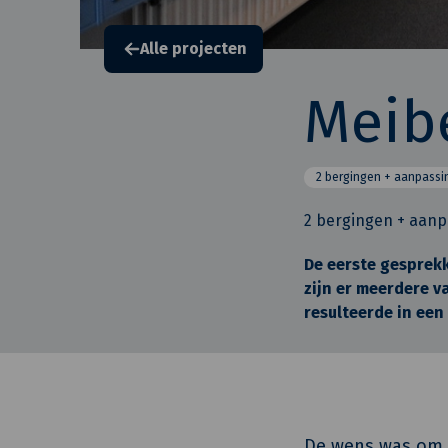
Alle projecten
Meibe
2 bergingen + aanpassi
2 bergingen + aan
De eerste gesprekk
zijn er meerdere v
resulteerde in een
De wens was om 