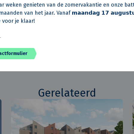
Bulkens Architecten bna
r weken genieten van de zomervakantie en onze batt
aanden van het jaar. Vanaf 𝗺𝗮𝗮𝗻𝗱𝗮𝗴 𝟭𝟳 𝗮𝘂𝗴𝘂𝘀𝘁
TBA Thomassen
 voor je klaar!
Van de Klok Totaalonde
Q2 2015
️
actformulier
Gerelateerd