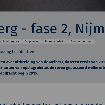
rg - fase 2, Nij
ng hoofdentree
Opgeleverd
Binnenstedelijk
Groot onderhoud
passing hoofdentree
en over uitbreiding van de Meiberg dateren reeds van 2012
arianten van opslagruimtes de revue gepasseerd welke uite
 opdracht begin 2015.
de hoofdentree meer te accentueren in het complex.