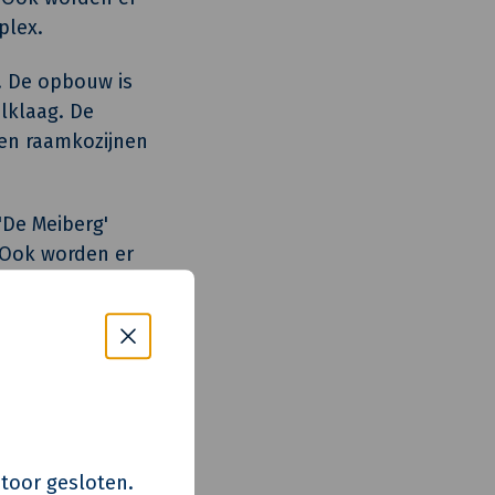
plex.
. De opbouw is
lklaag. De
ten raamkozijnen
'De Meiberg'
 Ook worden er
oor extra
fond. Zo zal de
 in de toekomst
s kantoor gesloten.