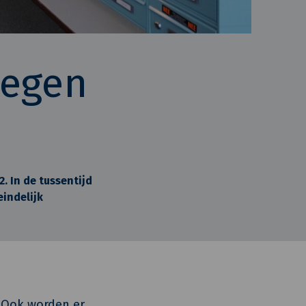
megen
. In de tussentijd
indelijk
 Ook worden er