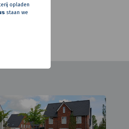
erij opladen
𝘂𝘀 staan we
rhoud