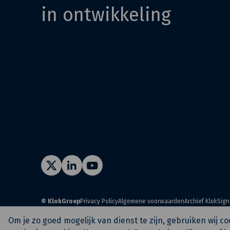
in ontwikkeling
© KlokGroep
Privacy Policy
Algemene voorwaarden
Archief KlokSign
Om je zo goed mogelijk van dienst te zijn, gebruiken wij 