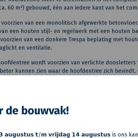
ca. 60 m²) gebouwd, één aan iedere kant van het com
n voorzien van een monolitisch afgewerkte betonvloer
an een houten stijl- en regelwerk met een houten ba
n voorzien van een donkere Trespa beplating met hou
glicht en ventilatie.
hoofdentree wordt voorzien van verlichte doosletters 
beter kunnen zien waar de hoofdentree zich bevindt.
n aangebracht, wordt er een nieuw kozijn geplaatst v
 er nieuwe vloerbedekking met een nieuw systeempla
r herkenbaar zijn en worden bezoekers- en bewoners
 nieuw en opgefriste ontvangstruimte.
or de bouwvak!
 𝗮𝘂𝗴𝘂𝘀𝘁𝘂𝘀 𝘁/𝗺 𝘃𝗿𝗶𝗷𝗱𝗮𝗴 𝟭𝟰 𝗮𝘂𝗴𝘂𝘀𝘁𝘂𝘀 is on