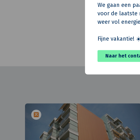
Architect
We gaan een paa
voor de laatste m
Constructeur
weer vol energie
Realisatie
Oplevering
Fijne vakantie! ☀
Naar het cont