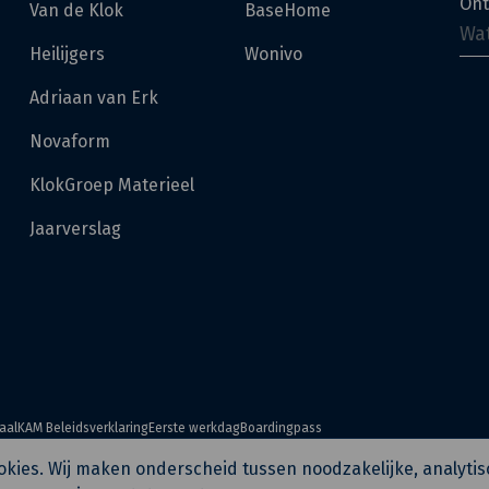
Ont
Van de Klok
BaseHome
Heilijgers
Wonivo
Adriaan van Erk
Novaform
KlokGroep Materieel
Jaarverslag
aal
KAM Beleidsverklaring
Eerste werkdag
Boardingpass
cookies. Wij maken onderscheid tussen noodzakelijke, analyti