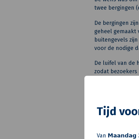
twee bergingen (
De bergingen zij
geheel gemaakt v
buitengevels zij
voor de nodige da
De luifel van de 
zodat bezoekers 
nieuwe postkaste
daglicht en komt
hoofdentree bete
ontvangen in een
Tijd vo
Van 𝗠𝗮𝗮𝗻𝗱𝗮𝗴 