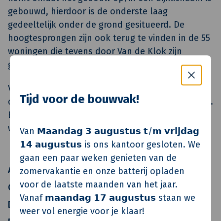
gebouwd, hierdoor is de onderste laag
gedeeltelijk onder de grond gesitueerd. De
hoogtesprongen zijn ook terug te vinden in de 55
woningen die tevens door Van de Klok zijn
gerealiseerd.
Van de Klok heeft de appartementen in
Tijd voor de bouwvak!
december 2018 opgeleverd aan De Gemeenschap.
Een maand later zijn de eerste huurders door de
woningbouwstichting verwelkomd.
Van 𝗠𝗮𝗮𝗻𝗱𝗮𝗴 𝟯 𝗮𝘂𝗴𝘂𝘀𝘁𝘂𝘀 𝘁/𝗺 𝘃𝗿𝗶𝗷𝗱𝗮𝗴
𝟭𝟰 𝗮𝘂𝗴𝘂𝘀𝘁𝘂𝘀 is ons kantoor gesloten. We
gaan een paar weken genieten van de
Architect
Kenk Architecten
zomervakantie en onze batterij opladen
voor de laatste maanden van het jaar.
Constructeur
Adams
Vanaf 𝗺𝗮𝗮𝗻𝗱𝗮𝗴 𝟭𝟳 𝗮𝘂𝗴𝘂𝘀𝘁𝘂𝘀 staan we
Directievoerder
Van de Klok
weer vol energie voor je klaar!