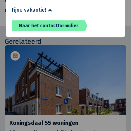
Realisatie
Van de Klok
Fijne vakantie! ☀️
Oplevering
Q1 - 2019
Naar het contactformulier
Gerelateerd
Koningsdaal 55 woningen