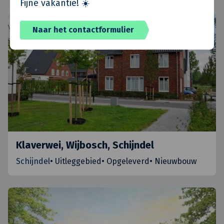
Fijne vakantie! ☀️
Naar het contactformulier
Klaverwei, Wijbosch, Schijndel
Schijndel
•
Uitleggebied
•
Opgeleverd
•
Nieuwbouw