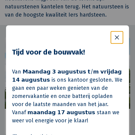
natuurstenen kantelen terug. Het natuursteen is
van de hoogste kwaliteit Iers hardsteen.
Tijd voor de bouwvak!
Van 𝗠𝗮𝗮𝗻𝗱𝗮𝗴 𝟯 𝗮𝘂𝗴𝘂𝘀𝘁𝘂𝘀 𝘁/𝗺 𝘃𝗿𝗶𝗷𝗱𝗮𝗴
𝟭𝟰 𝗮𝘂𝗴𝘂𝘀𝘁𝘂𝘀 is ons kantoor gesloten. We
gaan een paar weken genieten van de
zomervakantie en onze batterij opladen
voor de laatste maanden van het jaar.
Vanaf 𝗺𝗮𝗮𝗻𝗱𝗮𝗴 𝟭𝟳 𝗮𝘂𝗴𝘂𝘀𝘁𝘂𝘀 staan we
Koninko, Polen
weer vol energie voor je klaar!
Posen, Polen
•
Standort Polen
•
Aktuelle