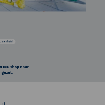
rzaamheid
en ING shop naar
ingezet.
ikt