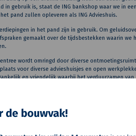
d in gebruik is, staat de ING bankshop waar we in ee
 het pand zullen opleveren als ING Advieshuis.
rdiepingen in het pand zijn in gebruik. Om geluidsove
fspraken gemaakt over de tijdsbestekken waarin we h
en.
e entree wordt omringd door diverse ontmoetingsruim
laats voor diverse advieshuisjes en open werkplekken
gankelijk en vriendelijk waarbij het verduurzamen van
tography
or de bouwvak!