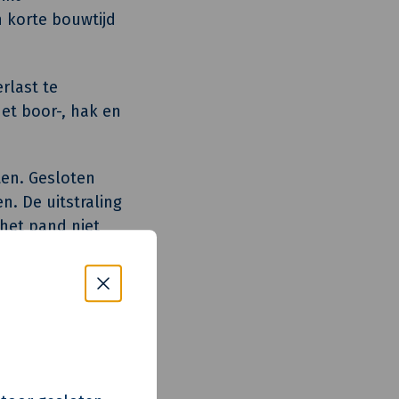
n korte bouwtijd
rlast te
et boor-, hak en
ten. Gesloten
. De uitstraling
 het pand niet