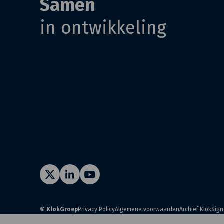
Samen
in ontwikkeling
© KlokGroep
Privacy Policy
Algemene voorwaarden
Archief KlokSign