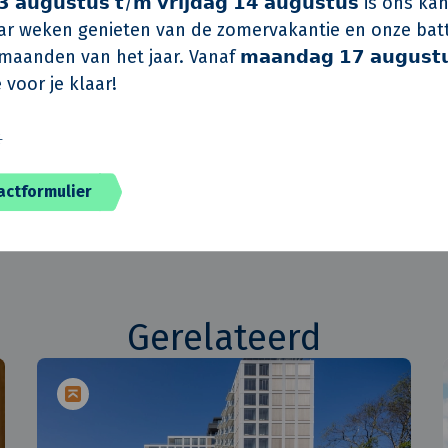
 𝗮𝘂𝗴𝘂𝘀𝘁𝘂𝘀 𝘁/𝗺 𝘃𝗿𝗶𝗷𝗱𝗮𝗴 𝟭𝟰 𝗮𝘂𝗴𝘂𝘀𝘁𝘂𝘀 is on
INBO Architecten / T. Oud
r weken genieten van de zomervakantie en onze batt
CBRE / Dennis Sastroredj
aanden van het jaar. Vanaf 𝗺𝗮𝗮𝗻𝗱𝗮𝗴 𝟭𝟳 𝗮𝘂𝗴𝘂𝘀𝘁
eur
Sinis E / Akotech W
 voor je klaar!
Van de Klok Totaalonde
️
Q4 2021
actformulier
Gerelateerd