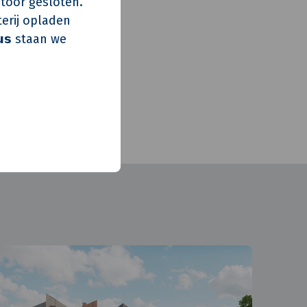
s kantoor gesloten.
ijk
erij opladen
o
𝘂𝘀 staan we
rhoud