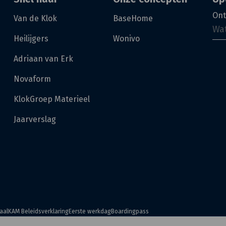
Ont
Van de Klok
BaseHome
Heilijgers
Wonivo
Adriaan van Erk
Novaform
KlokGroep Materieel
Jaarverslag
aal
KAM Beleidsverklaring
Eerste werkdag
Boardingpass