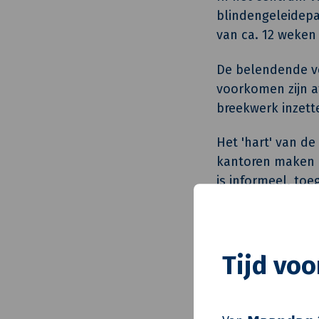
blindengeleidepa
van ca. 12 weken
De belendende ve
voorkomen zijn a
breekwerk inzett
Het 'hart' van d
kantoren maken p
is informeel, toe
wordt vergeten.
Foto's: Base Pho
Tijd vo