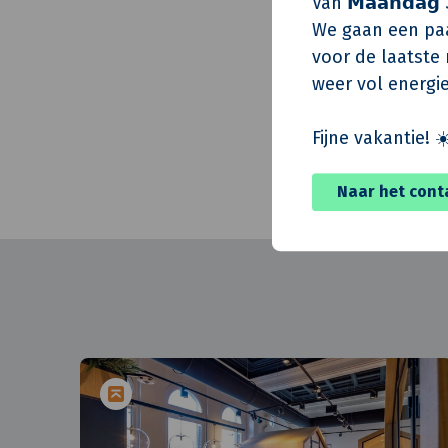
Van 𝗠𝗮𝗮𝗻𝗱𝗮𝗴 
Architect
We gaan een paa
Directievoerder
voor de laatste m
Installatie-advis
weer vol energie
Realisatie
Fijne vakantie! ☀
Oplevering
Naar het cont