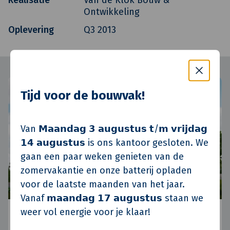
Ontwikkeling
Oplevering
Q3 2013
Tijd voor de bouwvak!
Van 𝗠𝗮𝗮𝗻𝗱𝗮𝗴 𝟯 𝗮𝘂𝗴𝘂𝘀𝘁𝘂𝘀 𝘁/𝗺 𝘃𝗿𝗶𝗷𝗱𝗮𝗴
𝟭𝟰 𝗮𝘂𝗴𝘂𝘀𝘁𝘂𝘀 is ons kantoor gesloten. We
gaan een paar weken genieten van de
zomervakantie en onze batterij opladen
voor de laatste maanden van het jaar.
Vanaf 𝗺𝗮𝗮𝗻𝗱𝗮𝗴 𝟭𝟳 𝗮𝘂𝗴𝘂𝘀𝘁𝘂𝘀 staan we
weer vol energie voor je klaar!
Koninko, Polen
Posen, Polen
•
Standort Polen
•
Aktuelle