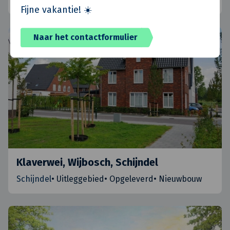
Fijne vakantie! ☀️
Naar het contactformulier
Klaverwei, Wijbosch, Schijndel
Schijndel
•
Uitleggebied
•
Opgeleverd
•
Nieuwbouw