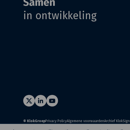
Samen
in ontwikkeling
© KlokGroep
Privacy Policy
Algemene voorwaarden
Archief KlokSign