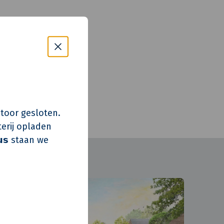
m
m
ikkeling
s kantoor gesloten.
erij opladen
𝘂𝘀 staan we