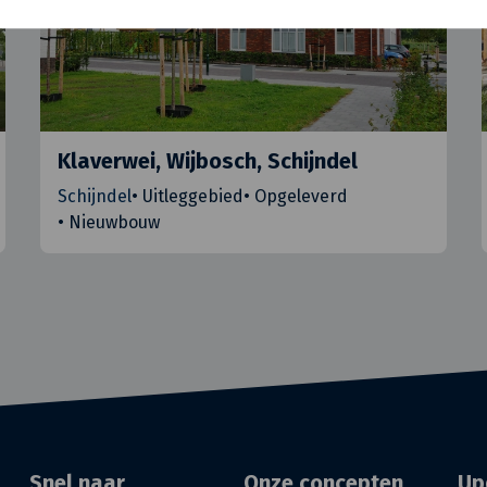
Klaverwei, Wijbosch, Schijndel
Schijndel
•
Uitleggebied
•
Opgeleverd
•
Nieuwbouw
Snel naar
Onze concepten
Up