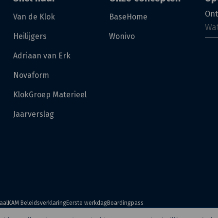
Ont
Van de Klok
BaseHome
Heilijgers
Wonivo
Adriaan van Erk
Novaform
KlokGroep Materieel
Jaarverslag
aal
KAM Beleidsverklaring
Eerste werkdag
Boardingpass