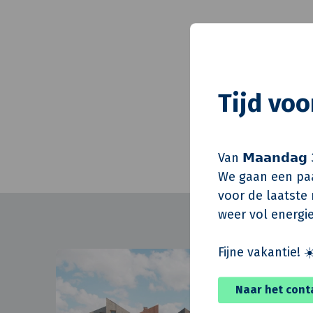
Architect
Constructeur
Directievoerder
Tijd vo
Realisatie
Oplevering
Van 𝗠𝗮𝗮𝗻𝗱𝗮𝗴 
We gaan een paa
voor de laatste m
weer vol energie
Fijne vakantie! ☀
Naar het cont