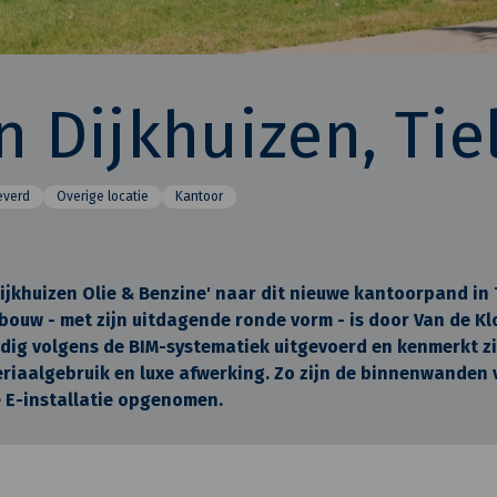
n Dijkhuizen, Tie
everd
Overige locatie
Kantoor
 Dijkhuizen Olie & Benzine' naar dit nieuwe kantoorpand in T
bouw - met zijn uitdagende ronde vorm - is door Van de K
edig volgens de BIM-systematiek uitgevoerd en kenmerkt z
iaalgebruik en luxe afwerking. Zo zijn de binnenwanden v
E-installatie opgenomen.