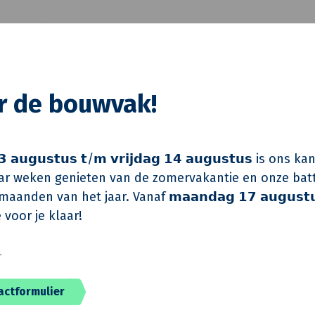
Intex Architecten Arnhe
Aveco de Bondt – Rijssen
Intex Architecten Arnhe
or de bouwvak!
Van de Klok Bouw & Ontw
maart 2015
 𝗮𝘂𝗴𝘂𝘀𝘁𝘂𝘀 𝘁/𝗺 𝘃𝗿𝗶𝗷𝗱𝗮𝗴 𝟭𝟰 𝗮𝘂𝗴𝘂𝘀𝘁𝘂𝘀 is on
r weken genieten van de zomervakantie en onze batt
aanden van het jaar. Vanaf 𝗺𝗮𝗮𝗻𝗱𝗮𝗴 𝟭𝟳 𝗮𝘂𝗴𝘂𝘀𝘁
 voor je klaar!
️
actformulier