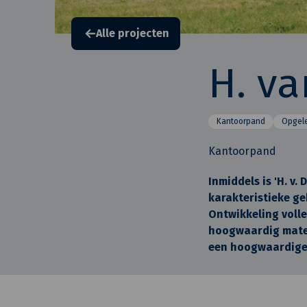
Alle projecten
H. va
Kantoorpand
Opgel
Kantoorpand
Inmiddels is 'H. v.
karakteristieke ge
Ontwikkeling voll
hoogwaardig mater
een hoogwaardige 