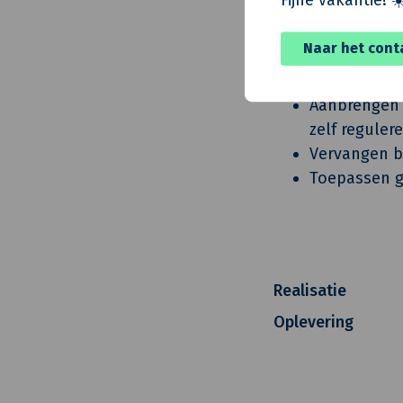
Vervangen v
Na-isolere
Naar het cont
Buitenschil
Vervangen v
Aanbrengen 
zelf reguler
Vervangen b
Toepassen g
Realisatie
Oplevering