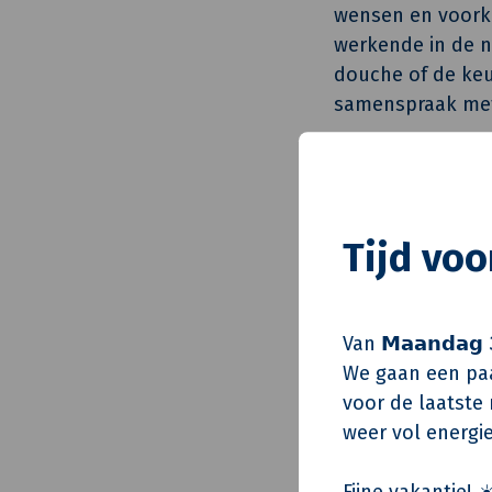
wensen en voorke
werkende in de n
douche of de keu
samenspraak met
De werkzaamhed
Groot onderhoud 
Tijd vo
over 2017, 2018 
en benedenwoning
(Nijmegen-Oost).
Van 𝗠𝗮𝗮𝗻𝗱𝗮𝗴 
Na uitvoering v
We gaan een paa
aan de in de vra
voor de laatste m
bestonden onder 
weer vol energie
Vervangen v
Fijne vakantie! ☀