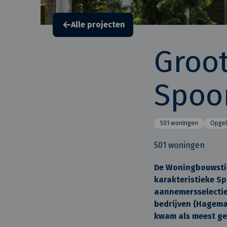
Alle projecten
Groo
Spoo
501 woningen
Opgel
501 woningen
De Woningbouwsti
karakteristieke Sp
aannemersselectie
bedrijven (Hagema
kwam als meest ges