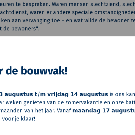
uren te bespreken. Waren mensen slechtziend, slech
achtdienst, waren er andere speciale omstandighede
ken aan vervanging toe – en wat wilde de bewoner zel
 de bewoners".
en
en energetisch opwaarderen van 501 woningen in 3 f
or de bouwvak!
en 2019. Het ging hierbij om zowel grondgebonden wo
en aan de Van Het Santstraat en omgeving in de wi
 𝗮𝘂𝗴𝘂𝘀𝘁𝘂𝘀 𝘁/𝗺 𝘃𝗿𝗶𝗷𝗱𝗮𝗴 𝟭𝟰 𝗮𝘂𝗴𝘂𝘀𝘁𝘂𝘀 is on
an de werkzaamheden dienden de woningen aantoonba
r weken genieten van de zomervakantie en onze batt
agspecificaties aangegeven prestatie-eisen. De werk
aanden van het jaar. Vanaf 𝗺𝗮𝗮𝗻𝗱𝗮𝗴 𝟭𝟳 𝗮𝘂𝗴𝘂𝘀𝘁
andere uit:
 voor je klaar!
an de pannen en isoleren van de schuine kappen
️