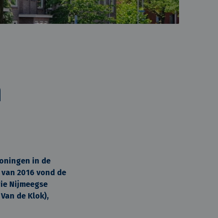
n
oningen in de
 van 2016 vond de
rie Nijmeegse
Van de Klok),