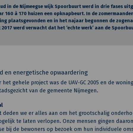
d in de Nijmeegse wijk Spoorbuurt werd in drie fases uit
aar 160 à 170 huizen een opknapbeurt. In de zomermaanden
ing plaatsgevonden en in het najaar begonnen de zogen
 2017 werd verwacht dat het ‘echte werk’ aan de Spoorbuu
d en energetische opwaardering
 het gehele project was de UAV-GC 2005 en de wonin
tadsgezicht van de gemeente Nijmegen.
l
ect deden we er alles aan om het grootschalig onderh
elijk te laten verlopen. Onze mensen gingen daarom
se bij de bewoners op bezoek om hun individuele om