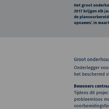
Het groot onderhou
2017 krijgen elk j
de planvoorbereid
opnames’. In maart
Groot onderhou
Onderlegger voor
het beschermd s
Bewoners centraa
Tijdens dit proj
probleemloos mog
voorbereidingsfa