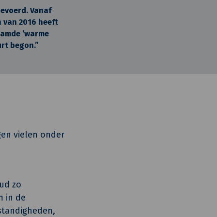
gevoerd. Vanaf
 van 2016 heeft
aamde ‘warme
rt begon.”
gen vielen onder
oud zo
 in de
standigheden,