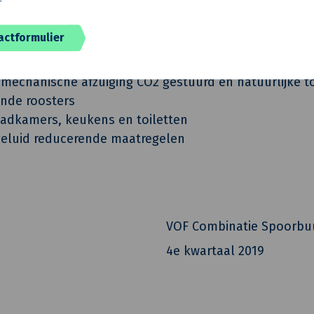
an de dakbedekking op de platte daken en aanbrenge
n van de spouwmuren en aanbouwen
actformulier
derwerk houten delen
aste beglazing en draaiende houten delen
mechanische afzuiging CO2 gestuurd en natuurlijke t
ende roosters
adkamers, keukens en toiletten
eluid reducerende maatregelen
VOF Combinatie Spoorbu
4e kwartaal 2019