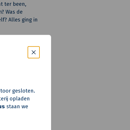
t ter been,
n? Was de
f? Alles ging in
ases verdeeld
ningen als boven-
jk Spoorbuurt
s kantoor gesloten.
ar te voldoen
erij opladen
zaamheden
𝘂𝘀 staan we